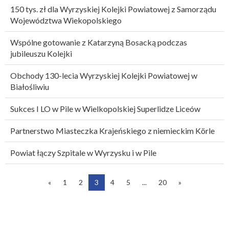
150 tys. zł dla Wyrzyskiej Kolejki Powiatowej z Samorządu
Województwa Wiekopolskiego
Wspólne gotowanie z Katarzyną Bosacką podczas
jubileuszu Kolejki
Obchody 130-lecia Wyrzyskiej Kolejki Powiatowej w
Białośliwiu
Sukces I LO w Pile w Wielkopolskiej Superlidze Liceów
Partnerstwo Miasteczka Krajeńskiego z niemieckim Körle
Powiat łączy Szpitale w Wyrzysku i w Pile
«
1
2
3
4
5
...
20
»