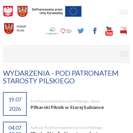
Togg
navig
men
WYDARZENIA - POD PATRONATEM
STAROSTY PILSKIEGO
19.07
Pod Patronatem Starosty Pilskiego
,
Sport
Piłkarski Piknik w Starej Łubiance
2026
04.07
Kultura
,
Pod Patronatem Starosty Pilskiego