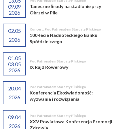
13.05
Pod Patronatem Starosty Pilskiego
09.09
Taneczne Środy na stadionie przy
2026
Okrzei w Pile
Koncert
,
Pod Patronatem Starosty Pilskiego
02.05
100-lecie Nadnoteckiego Banku
2026
Spółdzielczego
01.05
Pod Patronatem Starosty Pilskiego
03.05
IX Rajd Rowerowy
2026
Pod Patronatem Starosty Pilskiego
20.04
Konferencja Ekoświadomość:
2026
wyzwania i rozwiązania
Pod Patronatem Starosty Pilskiego
09.04
XXV Powiatowa Konferencja Promocji
2026
Zdrowia