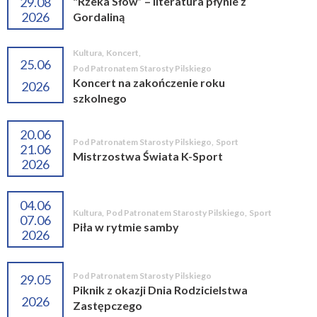
29.08
"Rzeka Słów” – literatura płynie z
2026
Gordaliną
Kultura
,
Koncert
,
25.06
Pod Patronatem Starosty Pilskiego
Koncert na zakończenie roku
2026
szkolnego
20.06
Pod Patronatem Starosty Pilskiego
,
Sport
21.06
Mistrzostwa Świata K-Sport
2026
04.06
Kultura
,
Pod Patronatem Starosty Pilskiego
,
Sport
07.06
Piła w rytmie samby
2026
Pod Patronatem Starosty Pilskiego
29.05
Piknik z okazji Dnia Rodzicielstwa
2026
Zastępczego