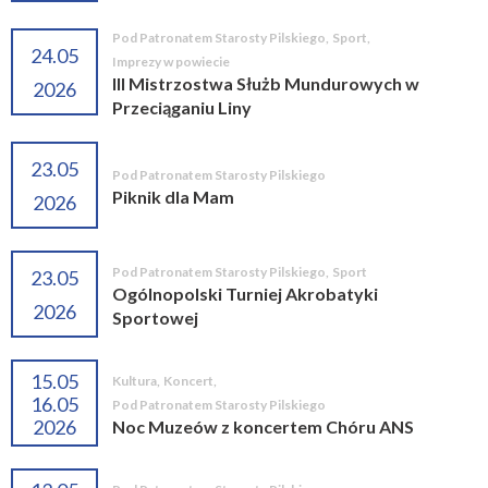
Pod Patronatem Starosty Pilskiego
,
Sport
,
24.05
Imprezy w powiecie
III Mistrzostwa Służb Mundurowych w
2026
Przeciąganiu Liny
23.05
Pod Patronatem Starosty Pilskiego
Piknik dla Mam
2026
Pod Patronatem Starosty Pilskiego
,
Sport
23.05
Ogólnopolski Turniej Akrobatyki
2026
Sportowej
15.05
Kultura
,
Koncert
,
16.05
Pod Patronatem Starosty Pilskiego
2026
Noc Muzeów z koncertem Chóru ANS