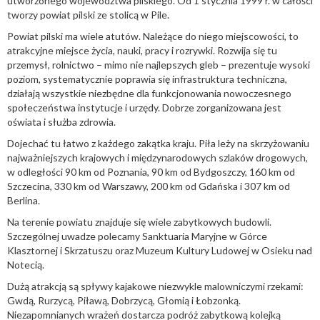
utworzonego województwa pilskiego. Od 1 stycznia 1999 r. w całości
tworzy powiat pilski ze stolicą w Pile.
Powiat pilski ma wiele atutów. Należące do niego miejscowości, to
atrakcyjne miejsce życia, nauki, pracy i rozrywki. Rozwija się tu
przemysł, rolnictwo – mimo nie najlepszych gleb – prezentuje wysoki
poziom, systematycznie poprawia się infrastruktura techniczna,
działają wszystkie niezbędne dla funkcjonowania nowoczesnego
społeczeństwa instytucje i urzędy. Dobrze zorganizowana jest
oświata i służba zdrowia.
Dojechać tu łatwo z każdego zakątka kraju. Piła leży na skrzyżowaniu
najważniejszych krajowych i międzynarodowych szlaków drogowych,
w odległości 90 km od Poznania, 90 km od Bydgoszczy, 160 km od
Szczecina, 330 km od Warszawy, 200 km od Gdańska i 307 km od
Berlina.
Na terenie powiatu znajduje się wiele zabytkowych budowli.
Szczególnej uwadze polecamy Sanktuaria Maryjne w Górce
Klasztornej i Skrzatuszu oraz Muzeum Kultury Ludowej w Osieku nad
Notecią.
Dużą atrakcją są spływy kajakowe niezwykle malowniczymi rzekami:
Gwdą, Rurzycą, Piławą, Dobrzycą, Głomią i Łobzonką.
Niezapomnianych wrażeń dostarcza podróż zabytkową kolejką