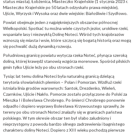
status miasta), Łobżenica, Miasteczko Krajeńskie (1 stycznia 2023 r.
Miasteczko Krajeńskie po 50 latach odzyskało prawa miejskie),
Ujście, Wyrzysk i Wysoka oraz dwie wiejskie: Białośliwie i Szydłowo.
Powiat obejmuje jeden z najpiękniejszych obszarów północnej
Wielkopolski. Spotkać tu można wiele czystych jezior, urokliwe rzeki,
wspaniałe lasy i niezwykłą Dolinę Noteci. Wśród tych krajobrazów
wznoszą się miasta i wsie, które szczycą się bogatą historią oraz mogą
się pochwalić dużą dynamiką rozwoju.
Południową granicę powiatu wytycza rzeka Noteć, płynąca szeroką
doliną, której krawędź stanowią wzgórza morenowe. Spośród pilskich
gmin tylko Ujście leży po obu stronach rzeki.
Tysiąc lat temu dolina Noteci była naturalną granicą dzielącą
terytoria słowiańskich plemion – Polan i Pomorzan. Wzdłuż rzeki
istniała linia grodów warownych: Santok, Drezdenko, Wieleń,
Czarnków, Ujście i Nakło. Pomorze zostało przyłączone do Polski za
Mieszka I i Bolesława Chrobrego. Po śmierci Chrobrego ponownie
odpadło i dopiero wyprawy Bolesława Krzywoustego sprawiły, że
tereny po obu stronach Noteci znalazły się w granicach państwa
polskiego. W tym okresie obszar ten był słabo zaludniony i
nieprzystępny z powodu bardzo silnego zadrzewienia i bagnistego
charakteru doliny Noteci. Dopiero z XIII wieku pochodzą pierwsze