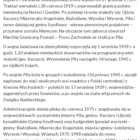
Traktat wersalski z 28 czerwca 1919 r. poprowadził granicę polsko-
niemiecką na Noteci i Gwdzie. Po polskiej stronie znalazły się: Ujście,
Kaczory, Miasteczko Krajeńskie, Białośliwie, Wysoka i Wyrzysk. Piła i
teren dzisiejszej gminy Szydłowo - wbrew pierwotnym projektom –
przyznane zostały Niemcom. Na obszarze tym zaborca utworzył
Marchię Graniczną Poznań – Prusy Zachodnie ze stolicą w Pile.
II wojna światowa na ziemi pilskiej rozpoczęła się 1 września 1939 r. o
godz. 1.20 atakiem niemieckich dywersantów na przygraniczną wieś
Jeziorki (gm. Kaczory). Wyzwolenie Piły nastąpiło 14 lutego 1945 r.
po ciężkich bojach.
Po wojnie Piła była w gruzach i wyludniona. Od połowy 1945 r. zaczęli
napływać do niej i okolicznych wsi osadnicy z Polski centralnej i z
Kresów Wschodnich – polskich do 17 września 1939 r. województw -
zagarniętych przez Sowietów, a po wojnie na stałe włączonych do
Związku Radzieckiego.
Administracyjnie ziemia pilska do czerwca 1975 r. znajdowała się w
województwach: poznańskim (miasto Piła, gminy: Kaczory i Ujście),
koszalińskim (Gmina Szydłowo) oraz bydgoskim (powiat wyrzyski –
gminy: Białośliwie, Miasteczko Krajeńskie, miasta i gminy: Łobżenica,
Wyrzysk i Wysoka). W latach 1975-1998 należała do nowo