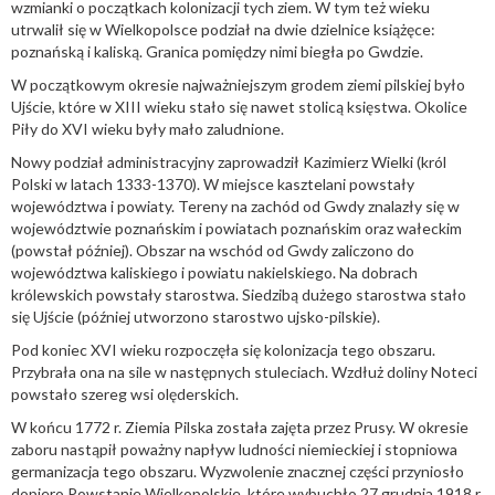
wzmianki o początkach kolonizacji tych ziem. W tym też wieku
utrwalił się w Wielkopolsce podział na dwie dzielnice książęce:
poznańską i kaliską. Granica pomiędzy nimi biegła po Gwdzie.
W początkowym okresie najważniejszym grodem ziemi pilskiej było
Ujście, które w XIII wieku stało się nawet stolicą księstwa. Okolice
Piły do XVI wieku były mało zaludnione.
Nowy podział administracyjny zaprowadził Kazimierz Wielki (król
Polski w latach 1333-1370). W miejsce kasztelani powstały
województwa i powiaty. Tereny na zachód od Gwdy znalazły się w
województwie poznańskim i powiatach poznańskim oraz wałeckim
(powstał później). Obszar na wschód od Gwdy zaliczono do
województwa kaliskiego i powiatu nakielskiego. Na dobrach
królewskich powstały starostwa. Siedzibą dużego starostwa stało
się Ujście (później utworzono starostwo ujsko-pilskie).
Pod koniec XVI wieku rozpoczęła się kolonizacja tego obszaru.
Przybrała ona na sile w następnych stuleciach. Wzdłuż doliny Noteci
powstało szereg wsi olęderskich.
W końcu 1772 r. Ziemia Pilska została zajęta przez Prusy. W okresie
zaboru nastąpił poważny napływ ludności niemieckiej i stopniowa
germanizacja tego obszaru. Wyzwolenie znacznej części przyniosło
dopiero Powstanie Wielkopolskie, które wybuchło 27 grudnia 1918 r.