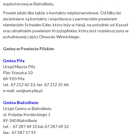
wąskotorową w Białośliwiu.
Powiat pilski dba także o kontakty międzynarodowe. Od kilku lat
zacieśniane są kontakty i współpraca z partnerskim powiatem
niemieckim Schwalm-Eder, który leży w Hesji, na południe od Kassel
oraz ukraińskim powiatem Krzyżopilskim, który jest rozmieszczony w
południowej części Obwodu Winnickiego.
Gminy w Powiecie Pilskim
Gmina Piła
Urząd Miasta Piły
Plac Staszica 10
64-920 Piła
tel. 67 212 62 10, fax 67 212 35 66
e-mail:
um@um.pila.pl
Gmina Białośliwie
Urząd Gminy w Białośliwiu
ul. Księdza Kordeckiego 1
89-340 Białośliwie
tel. : 67 287 69 10 lub 67 287 69 32
fax: 67 287 57 91