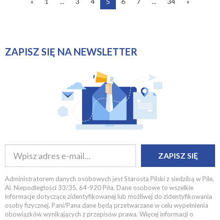
«
1
...
3
4
5
6
7
...
34
»
ZAPISZ SIĘ NA NEWSLETTER
ZAPISZ SIĘ
Administratorem danych osobowych jest Starosta Pilski z siedzibą w Pile,
Al. Niepodległości 33/35, 64-920 Piła. Dane osobowe to wszelkie
informacje dotyczące zidentyfikowanej lub możliwej do zidentyfikowania
osoby fizycznej. Pani/Pana dane będą przetwarzane w celu wypełnienia
obowiązków wynikających z przepisów prawa. Więcej informacji o