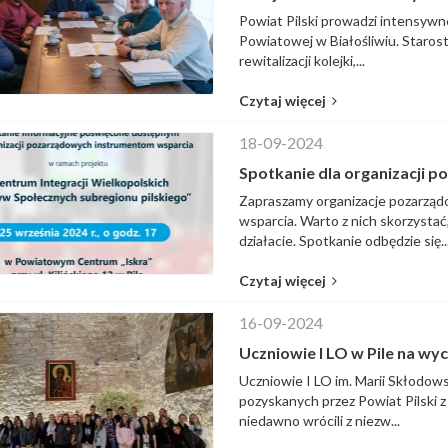
Powiat Pilski prowadzi intensywn
Powiatowej w Białośliwiu. Starost
rewitalizacji kolejki,...
Czytaj więcej
18-09-2024
Spotkanie dla organizacji 
Zapraszamy organizacje pozarzą
wsparcia. Warto z nich skorzystać
działacie. Spotkanie odbędzie się..
Czytaj więcej
16-09-2024
Uczniowie I LO w Pile na wy
Uczniowie I LO im. Marii Skłodows
pozyskanych przez Powiat Pilski z
niedawno wrócili z niezw...