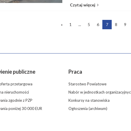
Czytaj więcej
«
1
...
5
6
7
8
9
enie publiczne
Praca
oferta przetargowa
Starostwo Powiatowe
 na nieruchomości
Nabór w jednostkach organizacyjnyc
nia zgodnie z PZP
Konkursy na stanowiska
ania poniżej 30 000 EUR
Ogłoszenia (archiwum)