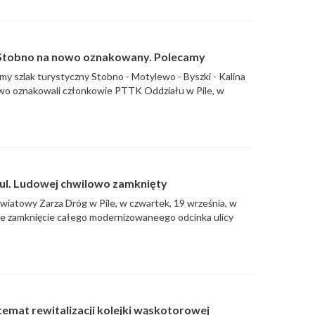
-Stobno na nowo oznakowany. Polecamy
my szlak turystyczny Stobno - Motylewo - Byszki - Kalina
 nowo oznakowali członkowie PTTK Oddziału w Pile, w
ul. Ludowej chwilowo zamknięty
wiatowy Zarza Dróg w Pile, w czwartek, 19 września, w
we zamknięcie całego modernizowaneego odcinka ulicy
emat rewitalizacji kolejki wąskotorowej