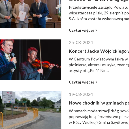
Przedstawiciele Zarządu Powiatu: R
wicestarosta pilski, 29 sierpni
S.A., która została wykonawcą mo
Czytaj więcej
25-08-2024
Koncert Jacka Wójcickiego w
W Centrum Powiatowym Iskra w Pi
pieśniarza, aktora i muzyka, znan
artysty pt. „Pieśń Nie...
Czytaj więcej
19-08-2024
Nowe chodniki w gminach p
W ramach modernizacji dróg powi
poprawiają bezpieczeństwo pies
w Róży Wielkiej (Gmina Szydłowo) 