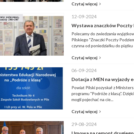
Czytaj więcej
12-09-2024
Wystawa znaczków Poczty P
Polecamy do zwiedzania wyjątko
Pilskiego "Znaczki Poczty Podziem
czynna od poniedziałku do piątku o
Czytaj więcej
06-09-2024
Dotacja z MEN na wyjazdy e
Powiat Pilski pozyskał z Ministers
programu "Podróże z klasą". Dzię
mogli pojechać na cie...
Czytaj więcej
29-08-2024
Umowa na remont drugiego 