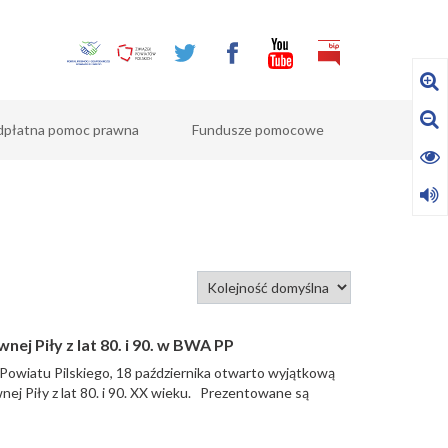
dpłatna pomoc prawna
Fundusze pomocowe
ej Piły z lat 80. i 90. w BWA PP
owiatu Pilskiego, 18 października otwarto wyjątkową
nej Piły z lat 80. i 90. XX wieku. Prezentowane są