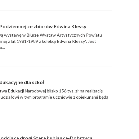
odziemnej ze zbiorów Edwina Klessy
wą wystawę w Biurze Wystaw Artystycznych Powiatu
nej z lat 1981-1989 z kolekcji Edwina Klessy". Jest
...
dukacyjne dla szkół
twa Edukacji Narodowej blisko 156 tys. zł na realizację
ki udziałowi w tym programie uczniowie z opiekunami będą
odcinka drogi Stara Łubianka-Dobrzyca