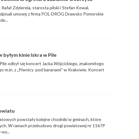
afał Zdzierela, starosta pilski i Stefan Kowal,
a podpisali umowę z firmą POL-DRÓG Drawsko Pomorskie
de...
 byłym kinie Iskra w Pile
le odbył się koncert Jacka Wójcickiego, znakomitego
ego m.in. z „Piwnicy pod baranami” w Krakowie. Koncert
owiatu
atowych powstały kolejne chodniki w gminach, które
zych. W ramach przebudowy drogi powiatowej nr 1167P
wy...