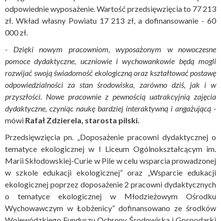
odpowiednie wyposażenie. Wartość przedsięwzięcia to 77 213
zł. Wkład własny Powiatu 17 213 zł, a dofinansowanie - 60
000 zł.
- Dzięki nowym pracowniom, wyposażonym w nowoczesne
pomoce dydaktyczne, uczniowie i wychowankowie będą mogli
rozwijać swoją świadomość ekologiczną oraz kształtować postawę
odpowiedzialności za stan środowiska, zarówno dziś, jak i w
przyszłości. Nowe pracownie z pewnością uatrakcyjnią zajęcia
dydaktyczne, czyniąc naukę bardziej interaktywną i angażującą
-
mówi
Rafał Zdzierela, starosta pilski.
Przedsięwzięcia pn. „Doposażenie pracowni dydaktycznej o
tematyce ekologicznej w I Liceum Ogólnokształcącym im.
Marii Skłodowskiej-Curie w Pile w celu wsparcia prowadzonej
w szkole edukacji ekologicznej” oraz „Wsparcie edukacji
ekologicznej poprzez doposażenie 2 pracowni dydaktycznych
o tematyce ekologicznej w Młodzieżowym Ośrodku
Wychowawczym w Łobżenicy” dofinansowano ze środków
Wojewódzkiego Funduszu Ochrony Środowiska i Gospodarki