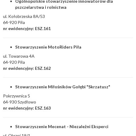
Ogólnopolskie stowarzyszenie innowatorów dla
pszczelarstwa i rolnictwa
ul. Kołobrzeska 8A/53
64-920 Piła
nr ewidencyjny: ESZ.161
Stowarzyszenie MotoRiders Piła
ul. Towarowa 4A
64-920 Piła
nr ewidencyjny: ESZ.162
Stowarzyszenie Miłośników Gołębi "Skrzatusz"
Pokrzywnica 5
64-930 Szydłowo
nr ewidencyjny: ESZ.163
Stowarzyszenie Mecenat - Niezależni Eksperci
ul. Okrzei 19/1