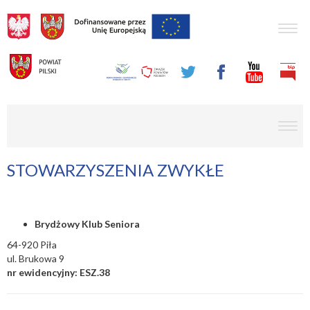
Togg
navig
men
STOWARZYSZENIA ZWYKŁE
Brydżowy Klub Seniora
64-920 Piła
ul. Brukowa 9
nr ewidencyjny: ESZ.38