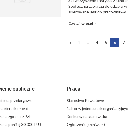
Stowarzyszenie Instytut Zachodni
Społecznej zaprasza do udziału w
skierowane jest do pracownik&o..
Czytaj więcej
«
1
...
4
5
6
7
enie publiczne
Praca
oferta przetargowa
Starostwo Powiatowe
 na nieruchomości
Nabór w jednostkach organizacyjnyc
nia zgodnie z PZP
Konkursy na stanowiska
ania poniżej 30 000 EUR
Ogłoszenia (archiwum)