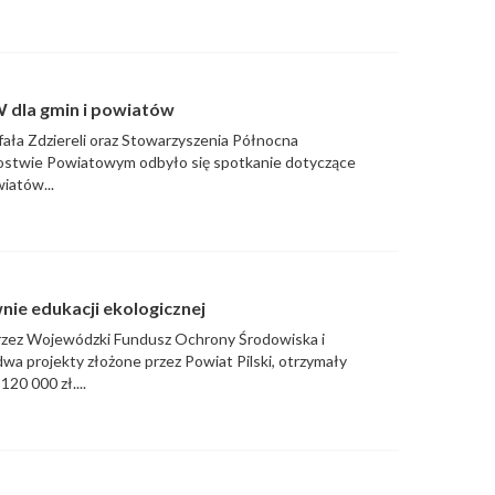
dla gmin i powiatów
afała Zdziereli oraz Stowarzyszenia Północna
arostwie Powiatowym odbyło się spotkanie dotyczące
iatów...
ie edukacji ekologicznej
zez Wojewódzki Fundusz Ochrony Środowiska i
a projekty złożone przez Powiat Pilski, otrzymały
20 000 zł....