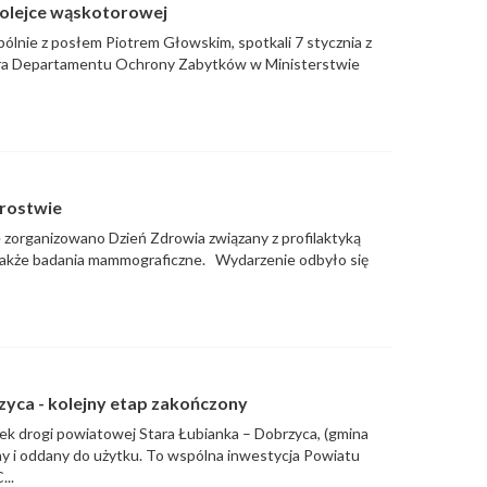
kolejce wąskotorowej
spólnie z posłem Piotrem Głowskim, spotkali 7 stycznia z
tora Departamentu Ochrony Zabytków w Ministerstwie
arostwie
zorganizowano Dzień Zdrowia związany z profilaktyką
 także badania mammograficzne. Wydarzenie odbyło się
yca - kolejny etap zakończony
ek drogi powiatowej Stara Łubianka – Dobrzyca, (gmina
 i oddany do użytku. To wspólna inwestycja Powiatu
...