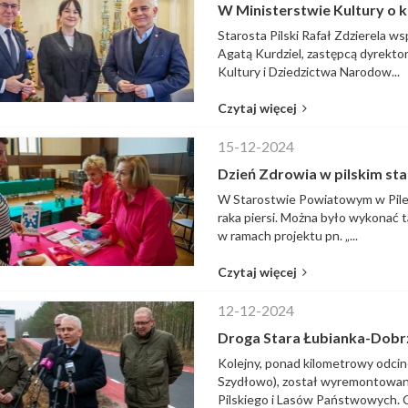
W Ministerstwie Kultury o 
Starosta Pilski Rafał Zdzierela w
Agatą Kurdziel, zastępcą dyrek
Kultury i Dziedzictwa Narodow...
Czytaj więcej
15-12-2024
Dzień Zdrowia w pilskim st
W Starostwie Powiatowym w Pile 
raka piersi. Można było wykonać
w ramach projektu pn. „...
Czytaj więcej
12-12-2024
Droga Stara Łubianka-Dobrz
Kolejny, ponad kilometrowy odcin
Szydłowo), został wyremontowany
Pilskiego i Lasów Państwowych. C