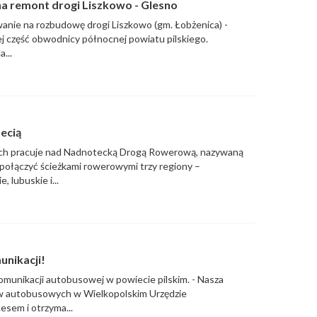
a remont drogi Liszkowo - Glesno
wanie na rozbudowę drogi Liszkowo (gm. Łobżenica) -
j część obwodnicy północnej powiatu pilskiego.
...
ecią
ich pracuje nad Nadnotecką Drogą Rowerową, nazywaną
połączyć ścieżkami rowerowymi trzy regiony –
lubuskie i...
unikacji!
munikacji autobusowej w powiecie pilskim. - Nasza
w autobusowych w Wielkopolskim Urzędzie
sem i otrzyma...