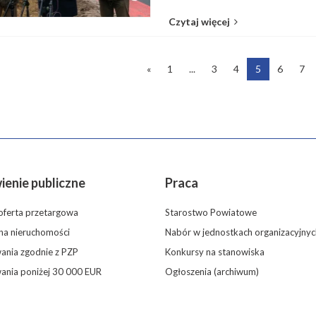
Czytaj więcej
«
1
...
3
4
5
6
7
enie publiczne
Praca
oferta przetargowa
Starostwo Powiatowe
 na nieruchomości
Nabór w jednostkach organizacyjnyc
nia zgodnie z PZP
Konkursy na stanowiska
ania poniżej 30 000 EUR
Ogłoszenia (archiwum)