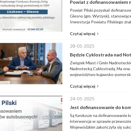
Powiat z dofinansowaniem n
Powiat Pilski pozyskał dofinanso
Glesno (gm. Wyrzysk), stanowiące
Inwestycja Powiatu Pilskiego znala
Czytaj więcej
28-01-2025
Będzie Cyklostrada nad Not
Związek Miast i Gmin Nadnoteck
Nadnotecką Cyklostradą. Ma ona 
województwo kujawsko-pomorskie, 
Czytaj więcej
24-01-2025
Jest dofinansowanie do kom
Są fundusze na dofinansowanie ko
interwencja w sprawie przewozó
Wojewódzkim zakończyła się sukce