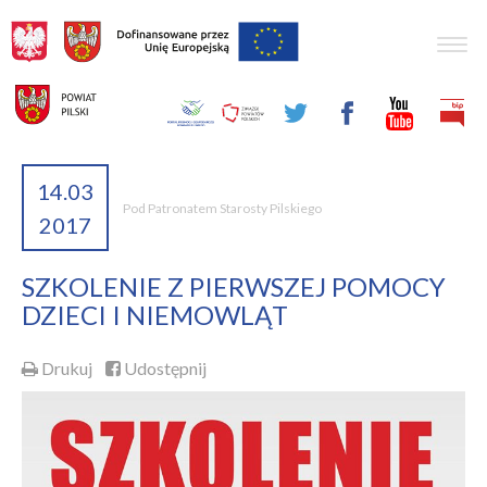
Togg
navig
14.03
Pod Patronatem Starosty Pilskiego
2017
SZKOLENIE Z PIERWSZEJ POMOCY
DZIECI I NIEMOWLĄT
Drukuj
Udostępnij