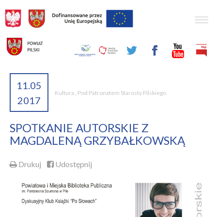
Togg
navig
11.05
Kultura
,
Pod Patronatem Starosty Pilskiego
2017
SPOTKANIE AUTORSKIE Z
MAGDALENĄ GRZYBAŁKOWSKĄ
Drukuj
Udostępnij