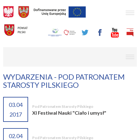
Togg
navig
men
WYDARZENIA - POD PATRONATEM
STAROSTY PILSKIEGO
03.04
Pod Patronatem Starosty Pilskiego
XI Festiwal Nauki "Ciało i umysł"
2017
02.04
Pod Patronatem Starosty Pilskiego