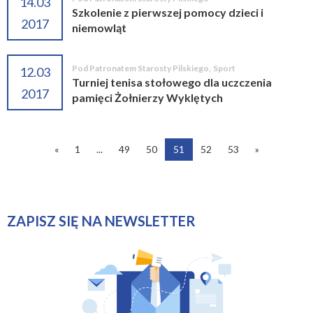
14.03
Szkolenie z pierwszej pomocy dzieci i
2017
niemowląt
Pod Patronatem Starosty Pilskiego
,
Sport
12.03
Turniej tenisa stołowego dla uczczenia
2017
pamięci Żołnierzy Wyklętych
«
1
...
49
50
51
52
53
»
ZAPISZ SIĘ NA NEWSLETTER