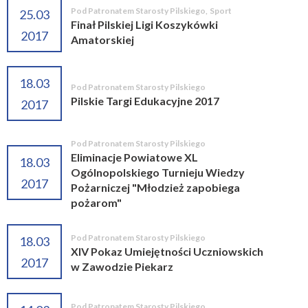
Pod Patronatem Starosty Pilskiego
,
Sport
25.03
Finał Pilskiej Ligi Koszykówki
2017
Amatorskiej
18.03
Pod Patronatem Starosty Pilskiego
Pilskie Targi Edukacyjne 2017
2017
Pod Patronatem Starosty Pilskiego
Eliminacje Powiatowe XL
18.03
Ogólnopolskiego Turnieju Wiedzy
2017
Pożarniczej "Młodzież zapobiega
pożarom"
Pod Patronatem Starosty Pilskiego
18.03
XIV Pokaz Umiejętności Uczniowskich
2017
w Zawodzie Piekarz
Pod Patronatem Starosty Pilskiego