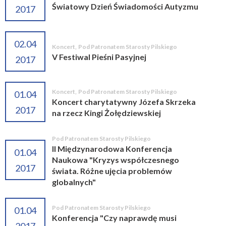
Światowy Dzień Świadomości Autyzmu
2017
02.04
Koncert
,
Pod Patronatem Starosty Pilskiego
V Festiwal Pieśni Pasyjnej
2017
Koncert
,
Pod Patronatem Starosty Pilskiego
01.04
Koncert charytatywny Józefa Skrzeka
2017
na rzecz Kingi Żołędziewskiej
Pod Patronatem Starosty Pilskiego
II Międzynarodowa Konferencja
01.04
Naukowa "Kryzys współczesnego
2017
świata. Różne ujęcia problemów
globalnych"
Pod Patronatem Starosty Pilskiego
01.04
Konferencja "Czy naprawdę musi