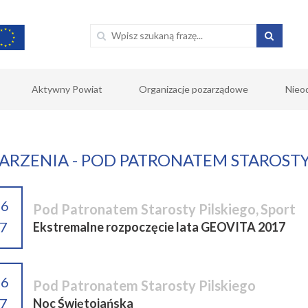
Aktywny Powiat
Organizacje pozarządowe
Nieo
RZENIA - POD PATRONATEM STAROSTY
06
Pod Patronatem Starosty Pilskiego
,
Sport
7
Ekstremalne rozpoczęcie lata GEOVITA 2017
06
Pod Patronatem Starosty Pilskiego
7
Noc Świętojańska