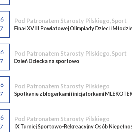
06
Pod Patronatem Starosty Pilskiego
,
Sport
7
Finał XVIII Powiatowej Olimpiady Dzieci i Młodzi
06
Pod Patronatem Starosty Pilskiego
,
Sport
7
Dzień Dziecka na sportowo
06
Pod Patronatem Starosty Pilskiego
7
Spotkanie z blogerkami i inicjatorkami MLEKOTE
06
Pod Patronatem Starosty Pilskiego
7
IX Turniej Sportowo-Rekreacyjny Osób Niepełn