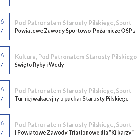
06
Pod Patronatem Starosty Pilskiego
,
Sport
7
Powiatowe Zawody Sportowo-Pożarnicze OSP z t
06
Kultura
,
Pod Patronatem Starosty Pilskiego
7
Święto Ryby i Wody
06
Pod Patronatem Starosty Pilskiego
,
Sport
7
Turniej wakacyjny o puchar Starosty Pilskiego
06
Pod Patronatem Starosty Pilskiego
,
Sport
7
I Powiatowe Zawody Triatlonowe dla "Kijkarzy"