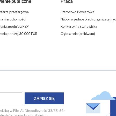
enie publiczne
Praca
oferta przetargowa
Starostwo Powiatowe
 na nieruchomości
Nabór w jednostkach organizacyjnyc
nia zgodnie z PZP
Konkursy na stanowiska
ania poniżej 30 000 EUR
Ogłoszenia (archiwum)
ZAPISZ SIĘ
dzibą w Pile, Al. Niepodległości 33/35, 64-
identyfikowanej lub możliwej do