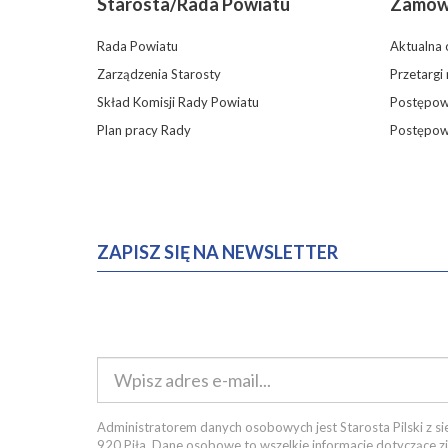
Starosta/Rada Powiatu
Zamówi
Rada Powiatu
Aktualna 
Zarządzenia Starosty
Przetargi
Skład Komisji Rady Powiatu
Postępowa
Plan pracy Rady
Postępow
ZAPISZ SIĘ NA NEWSLETTER
Administratorem danych osobowych jest Starosta Pilski z sie
920 Piła. Dane osobowe to wszelkie informacje dotyczące z