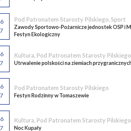
Pod Patronatem Starosty Pilskiego
,
Sport
06
Zawody Sportowo-Pożarnicze jednostek OSP i MD
7
Festyn Ekologiczny
06
Kultura
,
Pod Patronatem Starosty Pilskiego
7
Utrwalenie polskości na ziemiach przygranicznyc
06
Pod Patronatem Starosty Pilskiego
7
Festyn Rodzinny w Tomaszewie
06
Kultura
,
Pod Patronatem Starosty Pilskiego
7
Noc Kupały