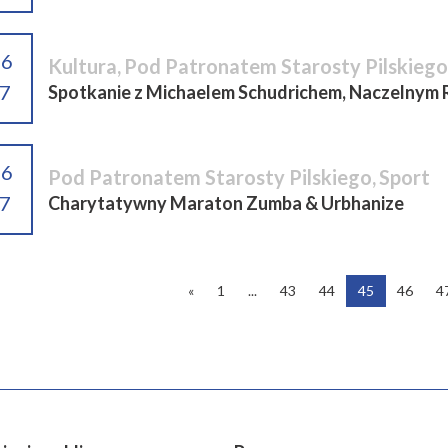
06
Kultura
,
Pod Patronatem Starosty Pilskiego
7
Spotkanie z Michaelem Schudrichem, Naczelnym 
06
Pod Patronatem Starosty Pilskiego
,
Sport
7
Charytatywny Maraton Zumba & Urbhanize
«
1
...
43
44
45
46
4