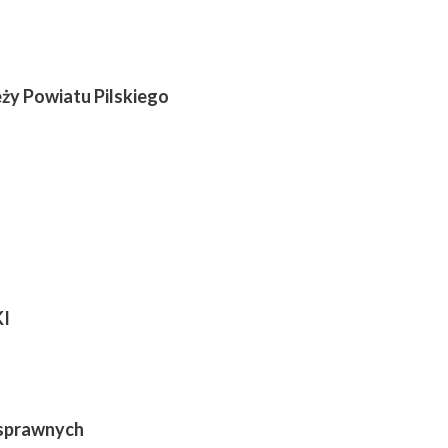
eży Powiatu Pilskiego
KI
osprawnych