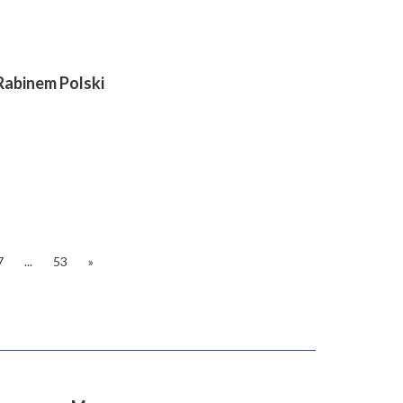
Rabinem Polski
7
...
53
»