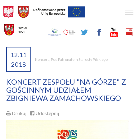
Togg
navig
12.11
Koncert
,
Pod Patronatem Starosty Pilskiego
2018
KONCERT ZESPOŁU "NA GÓRZE" Z
GOŚCINNYM UDZIAŁEM
ZBIGNIEWA ZAMACHOWSKIEGO
Drukuj
Udostępnij