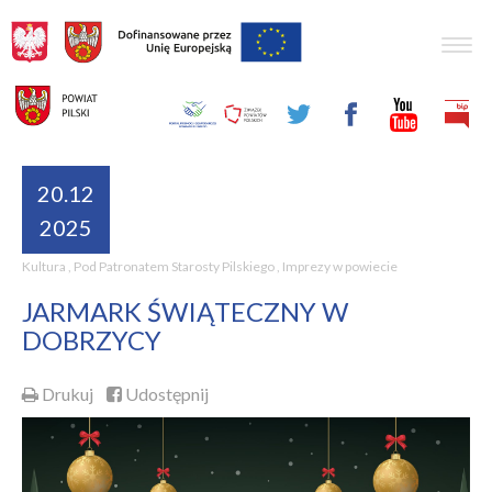
Togg
navig
20.12
2025
Kultura
,
Pod Patronatem Starosty Pilskiego
,
Imprezy w powiecie
JARMARK ŚWIĄTECZNY W
DOBRZYCY
Drukuj
Udostępnij