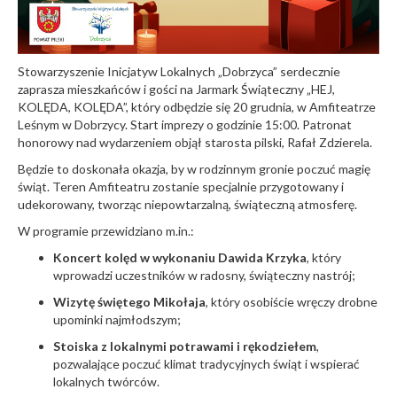
Stowarzyszenie Inicjatyw Lokalnych „Dobrzyca” serdecznie
zaprasza mieszkańców i gości na Jarmark Świąteczny „HEJ,
KOLĘDA, KOLĘDA”, który odbędzie się 20 grudnia, w Amfiteatrze
Leśnym w Dobrzycy. Start imprezy o godzinie 15:00. Patronat
honorowy nad wydarzeniem objął starosta pilski, Rafał Zdzierela.
Będzie to doskonała okazja, by w rodzinnym gronie poczuć magię
świąt. Teren Amfiteatru zostanie specjalnie przygotowany i
udekorowany, tworząc niepowtarzalną, świąteczną atmosferę.
W programie przewidziano m.in.:
Koncert kolęd w wykonaniu Dawida Krzyka
, który
wprowadzi uczestników w radosny, świąteczny nastrój;
Wizytę świętego Mikołaja
, który osobiście wręczy drobne
upominki najmłodszym;
Stoiska z lokalnymi potrawami i rękodziełem
,
pozwalające poczuć klimat tradycyjnych świąt i wspierać
lokalnych twórców.