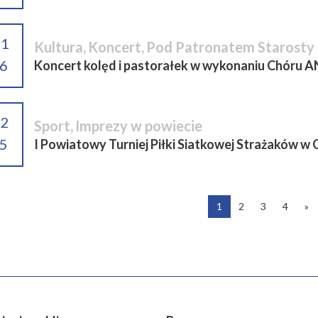
01
Kultura
,
Koncert
,
Pod Patronatem Starosty 
6
Koncert kolęd i pastorałek w wykonaniu Chóru AN
12
Sport
,
Imprezy w powiecie
5
I Powiatowy Turniej Piłki Siatkowej Strażaków w
1
2
3
4
»