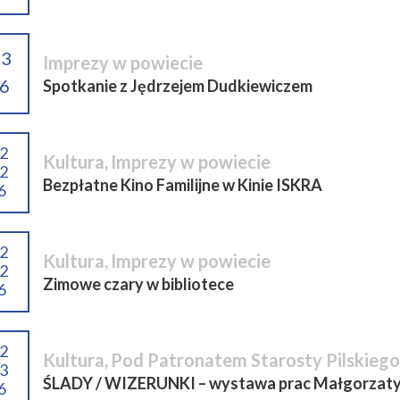
03
Imprezy w powiecie
6
Spotkanie z Jędrzejem Dudkiewiczem
02
Kultura
,
Imprezy w powiecie
02
Bezpłatne Kino Familijne w Kinie ISKRA
6
02
Kultura
,
Imprezy w powiecie
02
Zimowe czary w bibliotece
6
02
Kultura
,
Pod Patronatem Starosty Pilskiego
03
ŚLADY / WIZERUNKI – wystawa prac Małgorzaty 
6