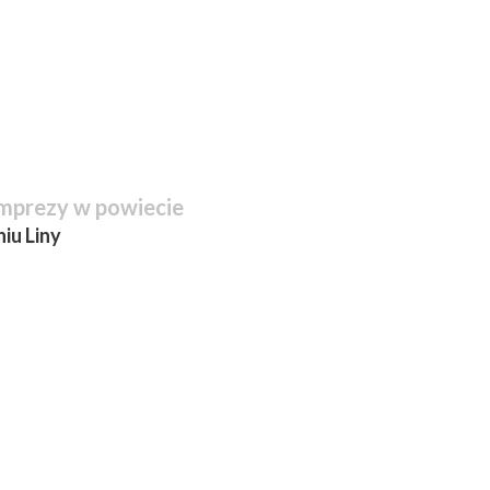
mprezy w powiecie
iu Liny