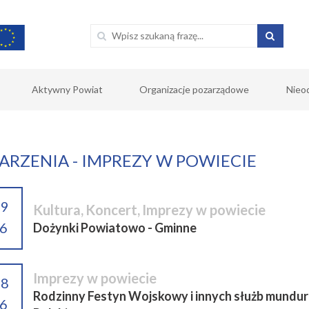
Aktywny Powiat
Organizacje pozarządowe
Nieo
RZENIA - IMPREZY W POWIECIE
09
Kultura
,
Koncert
,
Imprezy w powiecie
6
Dożynki Powiatowo - Gminne
Imprezy w powiecie
08
Rodzinny Festyn Wojskowy i innych służb mundur
6