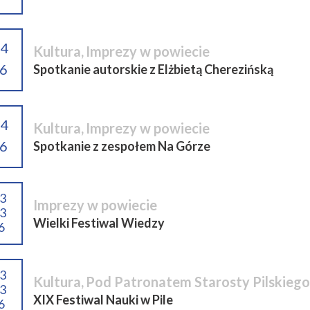
04
Kultura
,
Imprezy w powiecie
6
Spotkanie autorskie z Elżbietą Cherezińską
04
Kultura
,
Imprezy w powiecie
6
Spotkanie z zespołem Na Górze
03
Imprezy w powiecie
03
Wielki Festiwal Wiedzy
6
03
Kultura
,
Pod Patronatem Starosty Pilskiego
03
XIX Festiwal Nauki w Pile
6