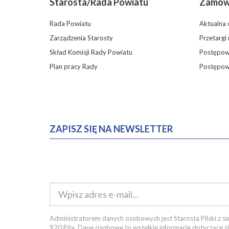
Starosta/Rada Powiatu
Zamówi
Rada Powiatu
Aktualna 
Zarządzenia Starosty
Przetargi
Skład Komisji Rady Powiatu
Postępowa
Plan pracy Rady
Postępow
ZAPISZ SIĘ NA NEWSLETTER
Administratorem danych osobowych jest Starosta Pilski z sie
920 Piła. Dane osobowe to wszelkie informacje dotyczące z