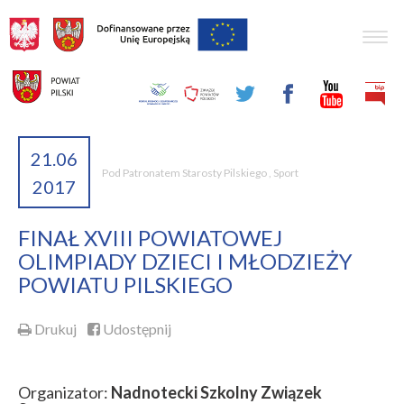
Togg
navig
21.06
Pod Patronatem Starosty Pilskiego
,
Sport
2017
FINAŁ XVIII POWIATOWEJ
OLIMPIADY DZIECI I MŁODZIEŻY
POWIATU PILSKIEGO
Drukuj
Udostępnij
Organizator:
Nadnotecki Szkolny Związek