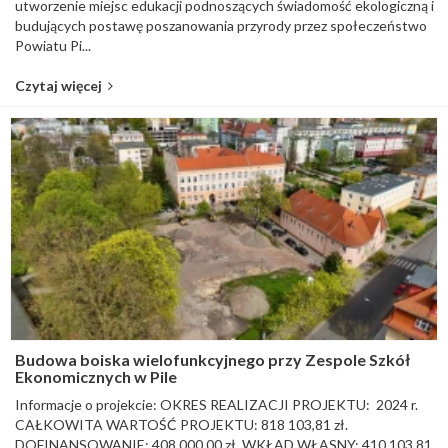
utworzenie miejsc edukacji podnoszących świadomość ekologiczną i
budujących postawę poszanowania przyrody przez społeczeństwo
Powiatu Pi...
Czytaj więcej
Budowa boiska wielofunkcyjnego przy Zespole Szkół
Ekonomicznych w Pile
Informacje o projekcie: OKRES REALIZACJI PROJEKTU: 2024 r.
CAŁKOWITA WARTOŚĆ PROJEKTU: 818 103,81 zł.
DOFINANSOWANIE: 408 000,00 zł. WKŁAD WŁASNY: 410 103,81