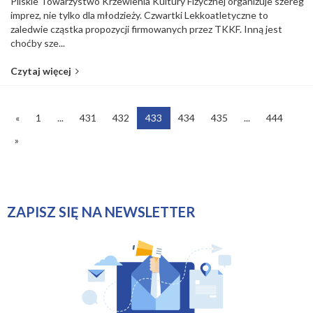
Pilskie Towarzystwo Krzewienia Kultury Fizycznej organizuje szereg
imprez, nie tylko dla młodzieży. Czwartki Lekkoatletyczne to
zaledwie cząstka propozycji firmowanych przez TKKF. Inną jest
choćby sze...
Czytaj więcej
«
1
...
431
432
433
434
435
...
444
»
ZAPISZ SIĘ NA NEWSLETTER