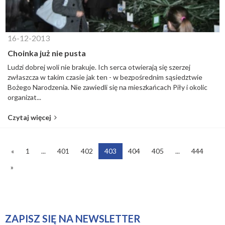
16-12-2013
Choinka już nie pusta
Ludzi dobrej woli nie brakuje. Ich serca otwierają się szerzej
zwłaszcza w takim czasie jak ten - w bezpośrednim sąsiedztwie
Bożego Narodzenia. Nie zawiedli się na mieszkańcach Piły i okolic
organizat...
Czytaj więcej
«
1
...
401
402
403
404
405
...
444
»
ZAPISZ SIĘ NA NEWSLETTER