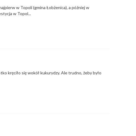
najpierw w Topoli (gmina Łobżenica), a później w
tycja w Topol...
ko kręciło się wokół kukurydzy. Ale trudno, żeby było