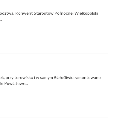
wództwa, Konwent Starostów Północnej Wielkopolski
..
ek, przy torowisku i w samym Białośliwiu zamontowano
jki Powiatowe...