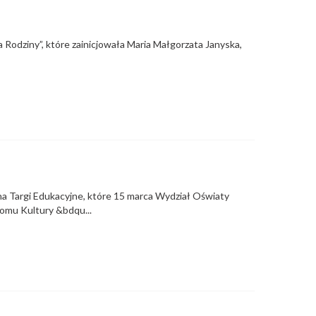
odziny”, które zainicjowała Maria Małgorzata Janyska,
u na Targi Edukacyjne, które 15 marca Wydział Oświaty
mu Kultury &bdqu...