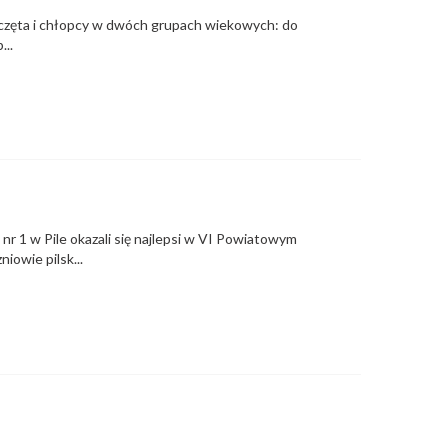
wczęta i chłopcy w dwóch grupach wiekowych: do
...
r 1 w Pile okazali się najlepsi w VI Powiatowym
iowie pilsk...