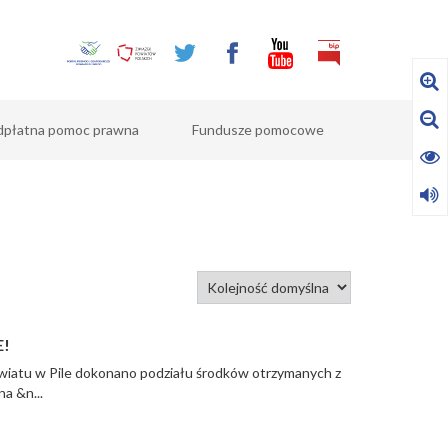
dpłatna pomoc prawna
Fundusze pomocowe
!
Powiatu w Pile dokonano podziału środków otrzymanych z
a &n...