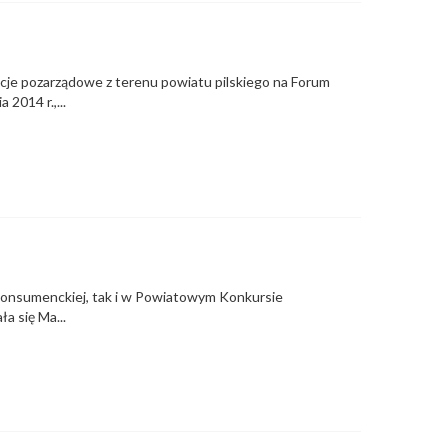
cje pozarządowe z terenu powiatu pilskiego na Forum
2014 r.,...
 konsumenckiej, tak i w Powiatowym Konkursie
a się Ma...