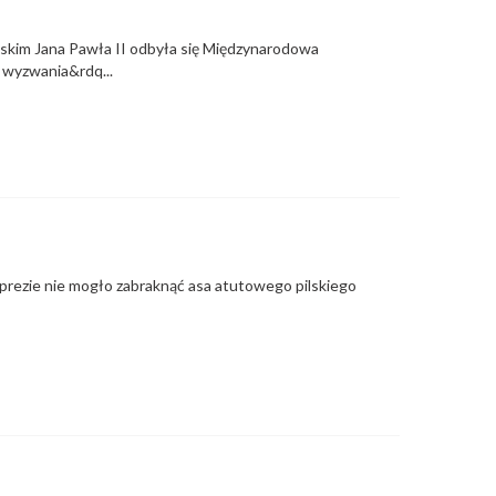
lskim Jana Pawła II odbyła się Międzynarodowa
wyzwania&rdq...
mprezie nie mogło zabraknąć asa atutowego pilskiego