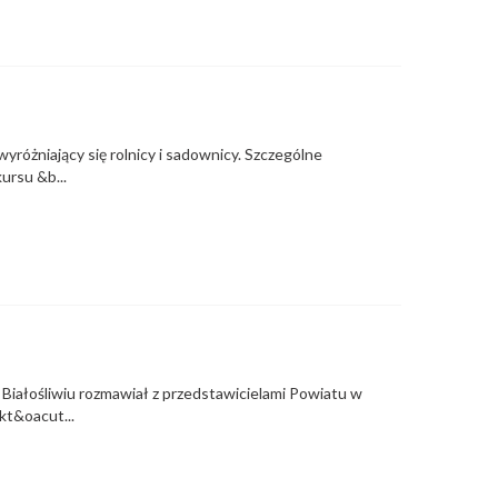
yróżniający się rolnicy i sadownicy. Szczególne
ursu &b...
Białośliwiu rozmawiał z przedstawicielami Powiatu w
kt&oacut...