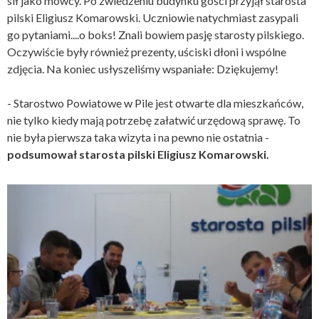
sił jako mówcy. Po zwiedzeniu budynku gości przyjął starosta
pilski Eligiusz Komarowski. Uczniowie natychmiast zasypali
go pytaniami....o boks! Znali bowiem pasję starosty pilskiego.
Oczywiście były również prezenty, uściski dłoni i wspólne
zdjęcia. Na koniec usłyszeliśmy wspaniałe: Dziękujemy!
- Starostwo Powiatowe w Pile jest otwarte dla mieszkańców,
nie tylko kiedy mają potrzebę załatwić urzędową sprawę. To
nie była pierwsza taka wizyta i na pewno nie ostatnia -
podsumował starosta pilski Eligiusz Komarowski.