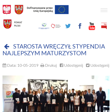
Togg
navig
STAROSTA WRĘCZYŁ STYPENDIA
NAJLEPSZYM MATURZYSTOM
Data: 10-05-2019
Drukuj
Udostępnij
Udostępnij