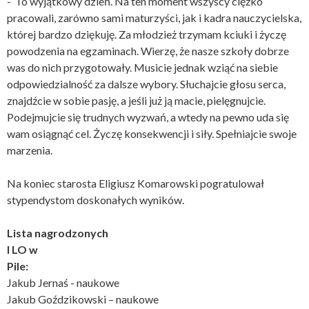
- To wyjątkowy dzień. Na ten moment wszyscy ciężko
pracowali, zarówno sami maturzyści, jak i kadra nauczycielska,
której bardzo dziękuję. Za młodzież trzymam kciuki i życzę
powodzenia na egzaminach. Wierzę, że nasze szkoły dobrze
was do nich przygotowały. Musicie jednak wziąć na siebie
odpowiedzialność za dalsze wybory. Słuchajcie głosu serca,
znajdźcie w sobie pasję, a jeśli już ją macie, pielęgnujcie.
Podejmujcie się trudnych wyzwań, a wtedy na pewno uda się
wam osiągnąć cel. Życzę konsekwencji i siły. Spełniajcie swoje
marzenia.
Na koniec starosta Eligiusz Komarowski pogratulował
stypendystom doskonałych wyników.
Lista nagrodzonych
I LO w
Pile:
Jakub Jernaś - naukowe
Jakub Goździkowski – naukowe