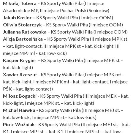
Mikołaj Tobera
– KS Sporty Walki Piła (II miejsce
Akademickie MP, II miejsce Puchar Polski Seniorów)
Jakub Kosior –
KS Sporty Walki Piła (I miejsce OOM)
Oliwia Stolarczyk
– KS Sporty Walki Piła (I miejsce OOM)
Julianna Rutkowska
– KS Sporty Walki Piła (I miejsce OOM)
Alicja Bartosińska –
KS Sporty Walki Piła (II miejsce MPK st
– kat. light-contact, III miejsce MPK st – kat. kick-light, III
miejsce MPJ mł - kat. low-kick)
Kacper Krygier –
KS Sporty Walki Piła (I miejsce MPK st –
kat. kick-light)
Xawier Rzeszut
- KS Sporty Walki Piła (I miejsce MPK mł –
kat. kick-light, I miejsce MPK mł - kat. light-contact, I miejsce
PŚK – kat. light-contact)
Miłosz Bogucki
- KS Sporty Walki Piła (III miejsce MEK – kat.
kick-light, I miejsce MPK st. – kat. kick-light)
Michał Haiwka
- KS Sporty Walki Piła (III miejsce MEJ st. –
kat. low-kick, I miejsce MPJ st.– kat. low-kick)
Piotr Woźniak
- KS Sporty Walki Piła (II miejsce MEJ st. – kat.
K1, I miejsce MPJ st. – kat. K1, II miejsce MPJ st. – kat. low-