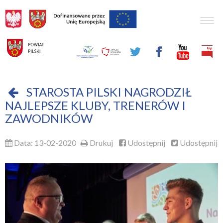
Togg
navig
STAROSTA PILSKI NAGRODZIŁ
NAJLEPSZE KLUBY, TRENERÓW I
ZAWODNIKÓW
Data: 13-02-2020
Drukuj
Udostępnij
Udostępnij