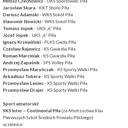
Miłosz Czechowicz
- UKS Sportowiec Piła
Jarosław Skura
- KKT Shoto Piła
Dariusz Adamski
- WKS Sokół Piła
Sławomir Nowicki
- WKS Sokół Piła
Tomasz Jopek
- UKS „6” Piła
Józef Jopek
- UKS „6” Piła
Ignacy Krzewiński
- PLKS Gwda Piła
Czesław Rajewicz
- KS Gwardia Piła
Roman Marciniak
- KS Gwardia Piła
Andrzej Zapaśnik
- SPS Volley Piła
Przemysław Maryńczak
- KS Sporty Walki Piła
Arkadiusz Tobera
- KS Sporty Walki Piła
Przemysław Leniec
- KS Sporty Walki Piła
Przemysław Drajer
- KS Sporty Walki Piła
Sport amatorski:
SKS Inter – Continental Piła
(za Mistrzostwa Klas
Pierwszych Szkół Średnich Powiatu Pilskiego)
uczennice: