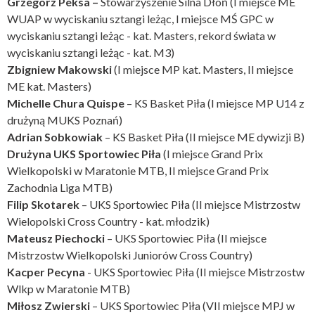
Grzegorz Peksa –
Stowarzyszenie Silna Dłoń (I miejsce ME
WUAP w wyciskaniu sztangi leżąc, I miejsce MŚ GPC w
wyciskaniu sztangi leżąc - kat. Masters, rekord świata w
wyciskaniu sztangi leżąc - kat. M3)
Zbigniew Makowski
(I miejsce MP kat. Masters, II miejsce
ME kat. Masters)
Michelle Chura Quispe
– KS Basket Piła (I miejsce MP U14 z
drużyną MUKS Poznań)
Adrian Sobkowiak
– KS Basket Piła (II miejsce ME dywizji B)
Drużyna UKS Sportowiec Piła
(I miejsce Grand Prix
Wielkopolski w Maratonie MTB, II miejsce Grand Prix
Zachodnia Liga MTB)
Filip Skotarek
– UKS Sportowiec Piła (II miejsce Mistrzostw
Wielopolski Cross Country - kat. młodzik)
Mateusz Piechocki
– UKS Sportowiec Piła (II miejsce
Mistrzostw Wielkopolski Juniorów Cross Country)
Kacper Pecyna
- UKS Sportowiec Piła (II miejsce Mistrzostw
Wlkp w Maratonie MTB)
Miłosz Zwierski
– UKS Sportowiec Piła (VII miejsce MPJ w