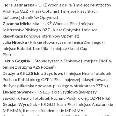
Flora Bednarska –
UKŻ Wodniak Piła (I miejsce Mistrzostw
Pilskiego OZŻ - klasa Optymist, I miejsce klasyfikacji
końcowej sterników Optymist)
Zuzanna Michalska –
UKŻ Wodniak Piła (I miejsce
Mistrzostw Pilskiego OZŻ - klasa Optymist, I miejsce
klasyfikacji końcowej sterników Optymist)
Julia Nitecka
- Pilskie Stowarzyszenie Tenisa Ziemnego (I
miejsce Babolat Tour Piła - I miejsce Skrzat Cup
Piła)
Jakub Gogulski
- Stowarzyszenie Tenisowe (I miejsce DMP w
tenisie z drużyną AZS Poznań)
Drużyna KS LZS Iskra Szydłowo
(I miejsce Finału Totolotek
Pucharu Polski okręg OZPN Piła; - najwyżej sklasyfikowana
drużyna piłkarska z powiatu pilskiego w strukturach PZPN)
Łukasz Skwarek
– KS LZS Iskra Szydłowo (najlepszy
zawodnik Finału Totolotek Pucharu Polski okręg OZPN Piła)
Gracjan Wyroślak –
KS GŁD Team Piła (I miejsce Amatorskie
MP MMA, II miejsce Akademickie MP MMA)