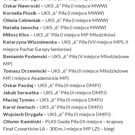
Oskar Nawrocki –
UKS „6” Piła (I miejsce MWW)
Kornelia Piosik –
UKS „6” Piła (I miejsce MWW)
Oliwia Cebieniak –
UKS „6” Piła (I miejsce MWW)
Natalia Janocha –
UKS „6” Piła (I miejsce MWW)
Miłosz Kłos
–
UKS „6” Piła (I miejsce MP Młodzików)
Katarzyna Wiszniewska
–
UKS „6” Piła (VII miejsce MPS, II
miejsce Puchar Europy Seniorów)
Beniamin Podemski
–
UKS „6” Piła (V miejsce Młodzieżowe
MP)
Tomasz Drzewiecki
–
UKS „6” Piła (II miejsce Młodzieżowe
MP, I miejsce Akademickie MP)
Oskar Pazdaj
–
UKS „6” Piła (II miejsce DMPJ)
Jakub Serwatka
–
UKS „6” Piła (II miejsce DMPJ)
Maciej Tymiec
–
UKS „6” Piła (II miejsce DMPJ)
Karol Jewtuch
–
UKS „6” Piła (II miejsce DMPJ)
Wojciech Drygała
–
UKS „6” Piła (II miejsce DMPJ)
Oliwier Kamiński
– PLKS Gwda Piła (III miejsce – krajowy
Finał Czwartków LA – 300 m, I miejsce MP LZS – biegi