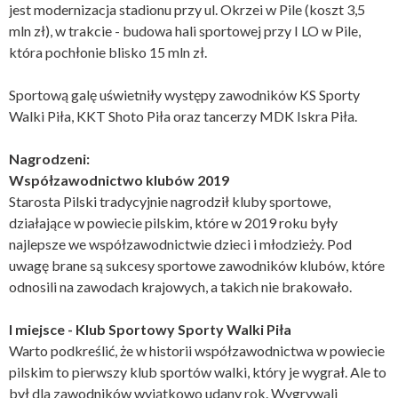
jest modernizacja stadionu przy ul. Okrzei w Pile (koszt 3,5
mln zł), w trakcie - budowa hali sportowej przy I LO w Pile,
która pochłonie blisko 15 mln zł.
Sportową galę uświetniły występy zawodników KS Sporty
Walki Piła, KKT Shoto Piła oraz tancerzy MDK Iskra Piła.
Nagrodzeni:
Współzawodnictwo klubów 2019
Starosta Pilski tradycyjnie nagrodził kluby sportowe,
działające w powiecie pilskim, które w 2019 roku były
najlepsze we współzawodnictwie dzieci i młodzieży. Pod
uwagę brane są sukcesy sportowe zawodników klubów, które
odnosili na zawodach krajowych, a takich nie brakowało.
I miejsce - Klub Sportowy Sporty Walki Piła
Warto podkreślić, że w historii współzawodnictwa w powiecie
pilskim to pierwszy klub sportów walki, który je wygrał. Ale to
był dla zawodników wyjątkowo udany rok. Wygrywali