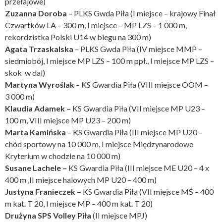
przełajowe)
Zuzanna Doroba
– PLKS Gwda Piła (I miejsce – krajowy Finał
Czwartków LA – 300 m, I miejsce – MP LZS – 1 000 m,
rekordzistka Polski U14 w biegu na 300 m)
Agata Trzaskalska
– PLKS Gwda Piła (IV miejsce MMP –
siedmiobój, I miejsce MP LZS – 100 m ppł., I miejsce MP LZS –
skok w dal)
Martyna Wyroślak
– KS Gwardia Piła (VIII miejsce OOM –
3 000 m)
Klaudia Adamek –
KS Gwardia Piła (VII miejsce MP U23 –
100 m, VIII miejsce MP U23 – 200 m)
Marta Kamińska
– KS Gwardia Piła (III miejsce MP U20 –
chód sportowy na 10 000 m, I miejsce Międzynarodowe
Kryterium w chodzie na 10 000 m)
Susane Lachele –
KS Gwardia Piła (III miejsce ME U20 – 4 x
400 m ,II miejsce halowych MP U20 – 400 m)
Justyna Franieczek –
KS Gwardia Piła (VII miejsce MŚ – 400
m kat. T 20, I miejsce MP – 400 m kat. T 20)
Drużyna SPS Volley Piła
(II miejsce MPJ)