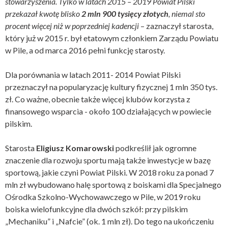
stowarzyszenia. Tylko w latach 2015 – 2019 Powiat Pilski
przekazał kwotę blisko
2 mln 900 tysięcy złotych
, niemal sto
procent więcej niż w poprzedniej kadencji
– zaznaczył starosta,
który już w 2015 r. był etatowym członkiem Zarządu Powiatu
w Pile, a od marca 2016 pełni funkcję starosty.
Dla porównania w latach 2011- 2014 Powiat Pilski
przeznaczył na popularyzację kultury fizycznej 1 mln 350 tys.
zł. Co ważne, obecnie także więcej klubów korzysta z
finansowego wsparcia - około 100 działających w powiecie
pilskim.
Starosta
Eligiusz Komarowski
podkreślił jak ogromne
znaczenie dla rozwoju sportu mają także inwestycje w bazę
sportową, jakie czyni Powiat Pilski. W 2018 roku za ponad 7
mln zł wybudowano halę sportową z boiskami dla Specjalnego
Ośrodka Szkolno-Wychowawczego w Pile, w 2019 roku
boiska wielofunkcyjne dla dwóch szkół: przy pilskim
„Mechaniku” i „Nafcie” (ok. 1 mln zł). Do tego na ukończeniu