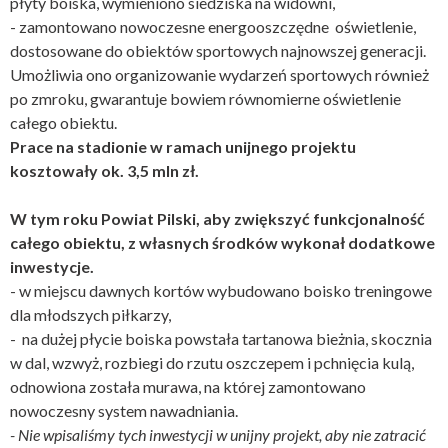
płyty boiska, wymieniono siedziska na widowni,
- zamontowano nowoczesne energooszczędne oświetlenie,
dostosowane do obiektów sportowych najnowszej generacji.
Umożliwia ono organizowanie wydarzeń sportowych również
po zmroku, gwarantuje bowiem równomierne oświetlenie
całego obiektu.
Prace na stadionie w ramach unijnego projektu
kosztowały ok. 3,5 mln zł.
W tym roku Powiat Pilski, aby zwiększyć funkcjonalność
całego obiektu, z własnych środków wykonał dodatkowe
inwestycje.
- w miejscu dawnych kortów wybudowano boisko treningowe
dla młodszych piłkarzy,
- na dużej płycie boiska powstała tartanowa bieżnia, skocznia
w dal, wzwyż, rozbiegi do rzutu oszczepem i pchnięcia kulą,
odnowiona została murawa, na której zamontowano
nowoczesny system nawadniania.
- Nie wpisaliśmy tych inwestycji w unijny projekt, aby nie zatracić