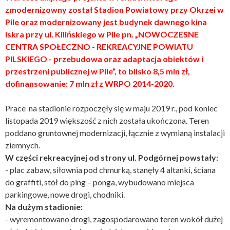
zmodernizowny został Stadion Powiatowy przy Okrzei w
Pile oraz modernizowany jest budynek dawnego kina
Iskra przy ul. Kilińskiego w Pile pn. „NOWOCZESNE
CENTRA SPOŁECZNO - REKREACYJNE POWIATU
PILSKIEGO - przebudowa oraz adaptacja obiektów i
przestrzeni publicznej w Pile”, to blisko 8,5 mln zł,
dofinansowanie: 7 mln zł z WRPO 2014-2020.
Prace na stadionie rozpoczęły się w maju 2019 r., pod koniec
listopada 2019 większość z nich została ukończona. Teren
poddano gruntownej modernizacji, łącznie z wymianą instalacji
ziemnych.
W części rekreacyjnej od strony ul. Podgórnej powstały:
- plac zabaw, siłownia pod chmurką, stanęły 4 altanki, ściana
do graffiti, stół do ping – ponga, wybudowano miejsca
parkingowe, nowe drogi, chodniki.
Na dużym stadionie:
- wyremontowano drogi, zagospodarowano teren wokół dużej