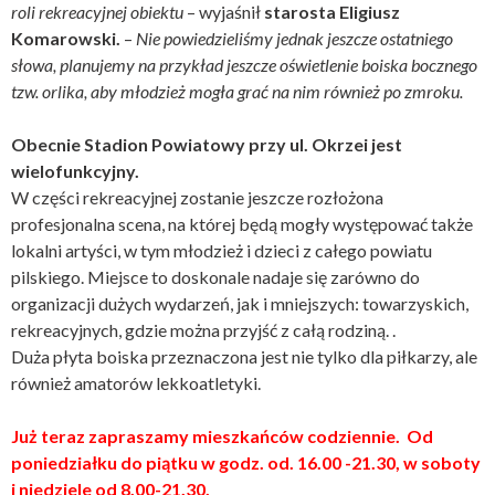
roli rekreacyjnej obiektu
– wyjaśnił
starosta Eligiusz
Komarowski.
–
Nie powiedzieliśmy jednak jeszcze ostatniego
słowa, planujemy na przykład jeszcze oświetlenie boiska bocznego
tzw. orlika, aby młodzież mogła grać na nim również po zmroku.
Obecnie Stadion Powiatowy przy ul. Okrzei jest
wielofunkcyjny.
W części rekreacyjnej zostanie jeszcze rozłożona
profesjonalna scena, na której będą mogły występować także
lokalni artyści, w tym młodzież i dzieci z całego powiatu
pilskiego. Miejsce to doskonale nadaje się zarówno do
organizacji dużych wydarzeń, jak i mniejszych: towarzyskich,
rekreacyjnych, gdzie można przyjść z całą rodziną. .
Duża płyta boiska przeznaczona jest nie tylko dla piłkarzy, ale
również amatorów lekkoatletyki.
Już teraz zapraszamy mieszkańców codziennie. Od
poniedziałku do piątku w godz. od. 16.00 -21.30, w soboty
i niedziele od 8.00-21.30.