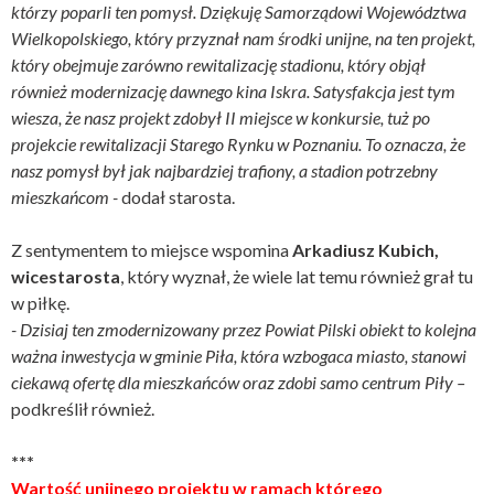
którzy poparli ten pomysł. Dziękuję Samorządowi Województwa
Wielkopolskiego, który przyznał nam środki unijne, na ten projekt,
który obejmuje zarówno rewitalizację stadionu, który objął
również modernizację dawnego kina Iskra. Satysfakcja jest tym
wiesza, że nasz projekt zdobył II miejsce w konkursie, tuż po
projekcie rewitalizacji Starego Rynku w Poznaniu. To oznacza, że
nasz pomysł był jak najbardziej trafiony, a stadion potrzebny
mieszkańcom -
dodał starosta.
Z sentymentem to miejsce wspomina
Arkadiusz Kubich,
wicestarosta
, który wyznał, że wiele lat temu również grał tu
w piłkę.
- Dzisiaj ten zmodernizowany przez Powiat Pilski obiekt to kolejna
ważna inwestycja w gminie Piła, która wzbogaca miasto, stanowi
ciekawą ofertę dla mieszkańców oraz zdobi samo centrum Piły –
podkreślił również.
***
Wartość unijnego projektu w ramach którego