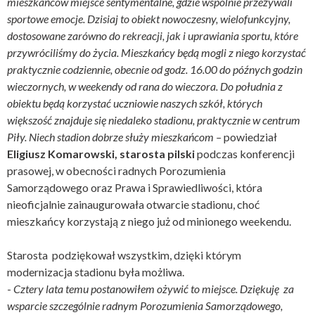
mieszkańców miejsce sentymentalne, gdzie wspólnie przeżywali
sportowe emocje. Dzisiaj to obiekt nowoczesny, wielofunkcyjny,
dostosowane zarówno do rekreacji, jak i uprawiania sportu, które
przywróciliśmy do życia. Mieszkańcy będą mogli z niego korzystać
praktycznie codziennie, obecnie od godz. 16.00 do późnych godzin
wieczornych, w weekendy od rana do wieczora. Do południa z
obiektu będą korzystać uczniowie naszych szkół, których
większość znajduje się niedaleko stadionu, praktycznie w centrum
Piły. Niech stadion dobrze służy mieszkańcom –
powiedział
Eligiusz Komarowski, starosta pilski
podczas konferencji
prasowej, w obecności radnych Porozumienia
Samorządowego oraz Prawa i Sprawiedliwości, która
nieoficjalnie zainaugurowała otwarcie stadionu, choć
mieszkańcy korzystają z niego już od minionego weekendu.
Starosta podziękował wszystkim, dzięki którym
modernizacja stadionu była możliwa.
-
Cztery lata temu postanowiłem ożywić to miejsce. Dziękuję za
wsparcie szczególnie radnym Porozumienia Samorządowego,