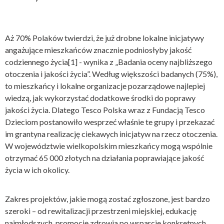
Aż 70% Polaków twierdzi, że już drobne lokalne inicjatywy
angażujące mieszkańców znacznie podniosłyby jakość
codziennego życia
[1]
- wynika z „Badania oceny najbliższego
otoczenia i jakości życia”. Według większości badanych (75%),
to mieszkańcy i lokalne organizacje pozarządowe najlepiej
wiedzą, jak wykorzystać dodatkowe środki do poprawy
jakości życia. Dlatego Tesco Polska wraz z Fundacją Tesco
Dzieciom postanowiło wesprzeć właśnie te grupy i przekazać
im grantyna realizację ciekawych inicjatyw na rzecz otoczenia.
W województwie wielkopolskim mieszkańcy mogą wspólnie
otrzymać 65 000 złotych na działania poprawiające jakość
życia w ich okolicy.
Zakres projektów, jakie mogą zostać zgłoszone, jest bardzo
szeroki – od rewitalizacji przestrzeni miejskiej, edukację
najmłodszych, promocję zdrowia po wsparcie konkretnych