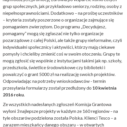
grup społecznych, jak przykładowo seniorzy, rodziny, osoby z
niepełnosprawnościami. Dodatkowo – na prośbę uczestników
– kryteria zostały poszerzone o organizacje zajmujące się
pomaganiem zwierzętom. Do programu „Decydujesz,
pomagamy” mogą się zgłaszać nie tylko organizacje
pozarządowe z całej Polski, ale także grupy nieformalne, czyli
indywidualni społecznicy i aktywiści, którzy mają ciekawe
pomysły i chcieliby zmienić coś w swoim otoczeniu. Grupy te
mogą zgłosić się wspólnie z instytucjami takimi jak np. szkoły,
przedszkola, świetlice środowiskowe czy biblioteki i
powalczyć o grant 5000 zł na realizację swoich projektów.
Odpowiadając na potrzeby wnioskodawców - termin
przesyłania formularzy został przedłużony do
10 kwietnia
2016 roku
.
Ze wszystkich nadesłanych zgłoszeń Komisja Grantowa
wyłoni 3 najlepsze projekty w każdym ze 160 regionów – na
tyle obszarów podzielona została Polska. Klienci Tesco – a
zarazem mieszkańcy danego obszaru – w otwartych