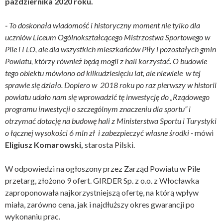
października 2020 roku.
-
To doskonała wiadomość i historyczny moment nie tylko dla
uczniów Liceum Ogólnokształcącego Mistrzostwa Sportowego w
Pile i I LO, ale dla wszystkich mieszkańców Piły i pozostałych gmin
Powiatu, którzy również będą mogli z hali korzystać. O budowie
tego obiektu mówiono od kilkudziesięciu lat, ale niewiele w tej
sprawie się działo. Dopiero w 2018 roku po raz pierwszy w historii
powiatu udało nam się wprowadzić tę inwestycję do „Rządowego
programu inwestycji o szczególnym znaczeniu dla sportu” i
otrzymać dotację na budowę hali z Ministerstwa Sportu i Turystyki
o łącznej wysokości 6 mln zł i zabezpieczyć własne środki -
mówi
Eligiusz Komarowski,
starosta Pilski.
W odpowiedzi na ogłoszony przez Zarząd Powiatu w Pile
przetarg, złożono 9 ofert. GIRDER Sp. z o.o. z Włocławka
zaproponowała najkorzystniejszą ofertę, na którą wpływ
miała, zarówno cena, jak i najdłuższy okres gwarancji po
wykonaniu prac.