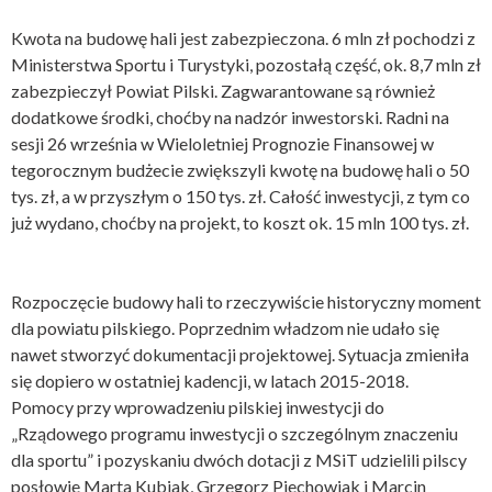
Kwota na budowę hali jest zabezpieczona. 6 mln zł pochodzi z
Ministerstwa Sportu i Turystyki, pozostałą część, ok. 8,7 mln zł
zabezpieczył Powiat Pilski. Zagwarantowane są również
dodatkowe środki, choćby na nadzór inwestorski. Radni na
sesji 26 września w Wieloletniej Prognozie Finansowej w
tegorocznym budżecie zwiększyli kwotę na budowę hali o 50
tys. zł, a w przyszłym o 150 tys. zł. Całość inwestycji, z tym co
już wydano, choćby na projekt, to koszt ok. 15 mln 100 tys. zł.
Rozpoczęcie budowy hali to rzeczywiście historyczny moment
dla powiatu pilskiego. Poprzednim władzom nie udało się
nawet stworzyć dokumentacji projektowej. Sytuacja zmieniła
się dopiero w ostatniej kadencji, w latach 2015-2018.
Pomocy przy wprowadzeniu pilskiej inwestycji do
„Rządowego programu inwestycji o szczególnym znaczeniu
dla sportu” i pozyskaniu dwóch dotacji z MSiT udzielili pilscy
posłowie Marta Kubiak, Grzegorz Piechowiak i Marcin