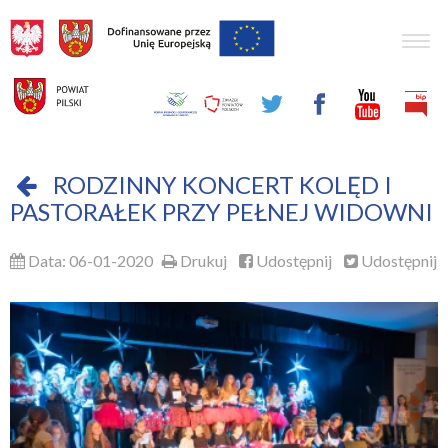
Togg
navig
RODZINNY KONCERT KOLĘD I
PASTORAŁEK PRZY PEŁNEJ WIDOWNI
Data: 06-01-2020
Drukuj
Udostępnij
Udostępnij