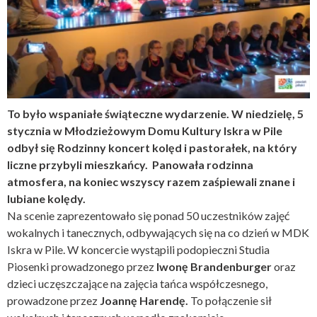
To było wspaniałe świąteczne wydarzenie. W niedzielę, 5
stycznia w Młodzieżowym Domu Kultury Iskra w Pile
odbył się Rodzinny koncert kolęd i pastorałek, na który
liczne przybyli mieszkańcy. Panowała rodzinna
atmosfera, na koniec wszyscy razem zaśpiewali znane i
lubiane kolędy.
Na scenie zaprezentowało się ponad 50 uczestników zajęć
wokalnych i tanecznych, odbywających się na co dzień w MDK
Iskra w Pile. W koncercie wystąpili podopieczni Studia
Piosenki prowadzonego przez
Iwonę Brandenburger
oraz
dzieci uczęszczające na zajęcia tańca współczesnego,
prowadzone przez
Joannę Harendę.
To połączenie sił