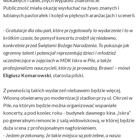
wokalnych i tanecznych wypadło znakomicie.
Publiczność miała okazję wysłuchać na żywo znanych i
lubianych pastorałek i kolęd w pięknych aranżacjach i scenerii.
- Gratulacje dla obu pań, które przygotowały to wydarzenie i to w
krótkim czasie, bo pomysł koncertu zrodził się niedawno,
konkretnie przed Świętami Bożego Narodzenia. To pokazuje jak
ogromny talent i potencjał reprezentują dzieci i młodzież
uczestniczące w zajęciach w MDK Iskra w Pile, a także
profesjonalizm nauczycieli, którzy je prowadzą. Brawo! –
mówi
Eligiusz Komarowski
, starosta pilski.
Z pewnością takich wydarzeń niebawem będzie więcej.
Wiosną otwieramy po modernizacji stadion przy ul. Okrzei w
Pile, na którym będzie można organizować wspaniałe
koncerty, a pod koniec roku - budynek dawnego kina „Iskra”
po generalnym remoncie z salą widowiskową, w której będzie
duża scena z profesjonalnym nagłośnieniem.
- Jestem przekonany, że takie miejsca są potrzebne, a nasza