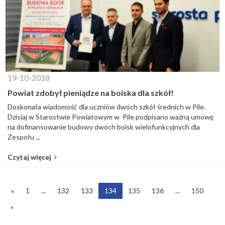
19-10-2018
Powiat zdobył pieniądze na boiska dla szkół!
Doskonała wiadomość dla uczniów dwóch szkół średnich w Pile.
Dzisiaj w Starostwie Powiatowym w Pile podpisano ważną umowę
na dofinansowanie budowy dwóch boisk wielofunkcyjnych dla
Zespołu ...
Czytaj więcej
«
1
...
132
133
134
135
136
...
150
»