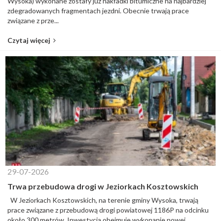
Wysoka) wykonane zostały już nakładki bitumiczne na najbardziej
zdegradowanych fragmentach jezdni. Obecnie trwają prace
związane z prze...
Czytaj więcej
29-07-2026
Trwa przebudowa drogi w Jeziorkach Kosztowskich
W Jeziorkach Kosztowskich, na terenie gminy Wysoka, trwają
prace związane z przebudową drogi powiatowej 1186P na odcinku
około 300 metrów. Inwestycja obejmuje wykonanie nowej