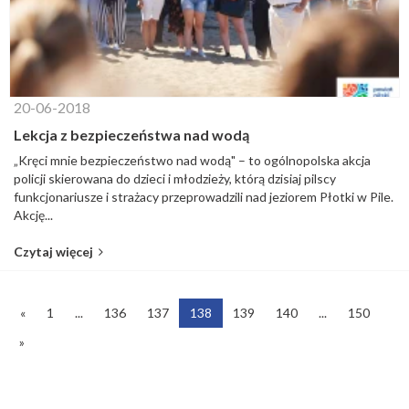
20-06-2018
Lekcja z bezpieczeństwa nad wodą
„Kręci mnie bezpieczeństwo nad wodą" – to ogólnopolska akcja
policji skierowana do dzieci i młodzieży, którą dzisiaj pilscy
funkcjonariusze i strażacy przeprowadzili nad jeziorem Płotki w Pile.
Akcję...
Czytaj więcej
«
1
...
136
137
138
139
140
...
150
»