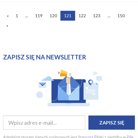
«
1
...
119
120
121
122
123
...
150
»
ZAPISZ SIĘ NA NEWSLETTER
ZAPISZ SIĘ
Administratorem danych osobowych jest Starosta Pilski z siedzibą w Pile,