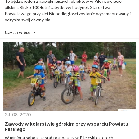
To będzie jeden z najpiękniejszych obiektów w Pile i powiecie
pilskim. Blisko 100-letni zabytkowy budynek Starostwa
Powiatowego przy alei Niepodległości zostanie wyremontowany i
odzyska swój dawny bla...
Czytaj więcej
24-08-2020
Zawody w kolarstwie górskim przy wsparciu Powiatu
Pilskiego
W minioną sobotę został rozpoczęty w Pile cykl czterech