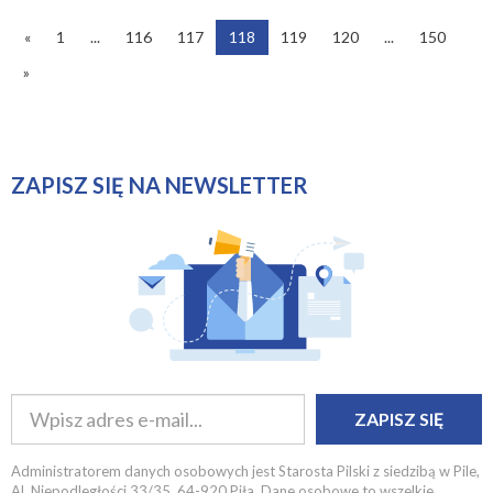
«
1
...
116
117
118
119
120
...
150
»
ZAPISZ SIĘ NA NEWSLETTER
ZAPISZ SIĘ
Administratorem danych osobowych jest Starosta Pilski z siedzibą w Pile,
Al. Niepodległości 33/35, 64-920 Piła. Dane osobowe to wszelkie