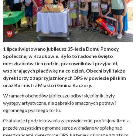
1 lipca świętowano jubileusz 35-lecia Domu Pomocy
Społecznej w Rzadkowie. Było to radosne święto
mieszkańców i ich rodzin, pracowników i przyjaciół,
wspierających placówkę na co dzień. Obecni byli także
dyrektorzy z zaprzyjaźnionych DPS w powiecie pilskim
oraz Burmistrz Miasto i Gmina Kaczory.
W ramach obchodów jubileuszu odbył się piknik, były
występy artystyczne, nie zabrakło smacznych potraw i
ogromnego pysznego tortu.
Gratulacje i podziękowania za poświecenie, profesjonalizm, a
przede wszystkim ogromne serce wkładane w opiekę nad
mieszkańcami, dyrektorce DPS Justynie Łoś oraz wszystkim