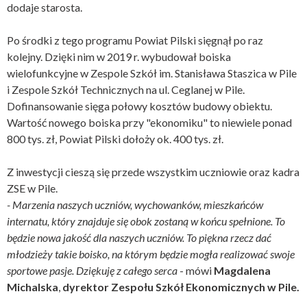
dodaje starosta.
Po środki z tego programu Powiat Pilski sięgnął po raz
kolejny. Dzięki nim w 2019 r. wybudował boiska
wielofunkcyjne w Zespole Szkół im. Stanisława Staszica w Pile
i Zespole Szkół Technicznych na ul. Ceglanej w Pile.
Dofinansowanie sięga połowy kosztów budowy obiektu.
Wartość nowego boiska przy "ekonomiku" to niewiele ponad
800 tys. zł, Powiat Pilski dołoży ok. 400 tys. zł.
Z inwestycji cieszą się przede wszystkim uczniowie oraz kadra
ZSE w Pile.
- Marzenia naszych uczniów, wychowanków, mieszkańców
internatu, który znajduje się obok zostaną w końcu spełnione. To
będzie nowa jakość dla naszych uczniów. To piękna rzecz dać
młodzieży takie boisko, na którym będzie mogła realizować swoje
sportowe pasje. Dziękuję z całego serca
- mówi
Magdalena
Michalska
,
dyrektor Zespołu Szkół Ekonomicznych w Pile.