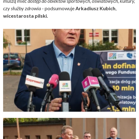
muszą mieć dostęp do obiektów sportowych, oświatowych, kultury,
czy służby zdrowia
- podsumowuje
Arkadiusz Kubich
,
wicestarosta pilski.