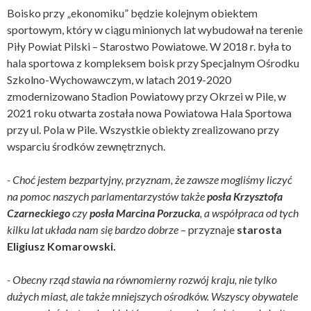
Boisko przy „ekonomiku” będzie kolejnym obiektem
sportowym, który w ciągu minionych lat wybudował na terenie
Piły Powiat Pilski – Starostwo Powiatowe. W 2018 r. była to
hala sportowa z kompleksem boisk przy Specjalnym Ośrodku
Szkolno-Wychowawczym, w latach 2019-2020
zmodernizowano Stadion Powiatowy przy Okrzei w Pile, w
2021 roku otwarta została nowa Powiatowa Hala Sportowa
przy ul. Pola w Pile. Wszystkie obiekty zrealizowano przy
wsparciu środków zewnętrznych.
- Choć jestem bezpartyjny, przyznam, że zawsze mogliśmy liczyć
na pomoc naszych parlamentarzystów także
posła Krzysztofa
Czarneckiego
czy
posła Marcina Porzucka
, a współpraca od tych
kilku lat układa nam się bardzo dobrze
– przyznaje
starosta
Eligiusz Komarowski.
- Obecny rząd stawia na równomierny rozwój kraju, nie tylko
dużych miast, ale także mniejszych ośrodków. Wszyscy obywatele