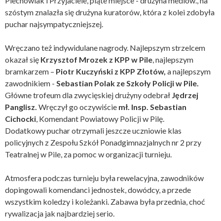
Piechowiak i Przyjaciele, piąte miejsce - drużyna mediów., na
szóstym znalazła się drużyna kuratorów, która z kolei zdobyła
puchar najsympatyczniejszej.
Wręczano też indywidulane nagrody. Najlepszym strzelcem
okazał się
Krzysztof Mrozek z KPP w Pile
, najlepszym
bramkarzem –
Piotr Kuczyński z KPP Złotów,
a najlepszym
zawodnikiem -
Sebastian Polak ze Szkoły Policji w Pile.
Główne trofeum dla zwycięskiej drużyny odebrał
Jędrzej
Panglisz.
Wręczył go oczywiście
mł. Insp. Sebastian
Cichocki
, Komendant Powiatowy Policji w Pilę.
Dodatkowy puchar otrzymali jeszcze uczniowie klas
policyjnych z Zespołu Szkół Ponadgimnazjalnych nr 2 przy
Teatralnej w Pile, za pomoc w organizacji turnieju.
Atmosfera podczas turnieju była rewelacyjna, zawodników
dopingowali komendanci jednostek, dowódcy, a przede
wszystkim koledzy i koleżanki. Zabawa była przednia, choć
rywalizacja jak najbardziej serio.