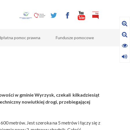
dpłatna pomoc prawna
Fundusze pomocowe
wości w gminie Wyrzysk, czekali kilkadziesiąt
techniczny nowiutkiej drogi, przebiegającej
 600 metrów. Jest szeroka na 5 metrów i łączy się z
 biegnie nowy 2-metrowy chodnik. Całość