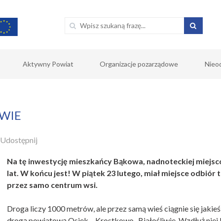
Aktywny Powiat
Organizacje pozarządowe
Nieo
WIE
Udostępnij
Na tę inwestycję mieszkańcy Bąkowa, nadnoteckiej miejsco
lat. W końcu jest! W piątek 23 lutego, miał miejsce odbiór 
przez samo centrum wsi.
Droga liczy 1000 metrów, ale przez samą wieś ciągnie się jakieś
drogą powiatową Osiek – Krostkowo- Białośliwie. Wzdłuż niej