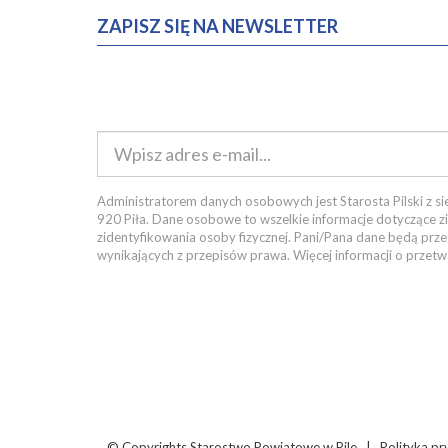
ZAPISZ SIĘ NA NEWSLETTER
Administratorem danych osobowych jest Starosta Pilski z sie
920 Piła. Dane osobowe to wszelkie informacje dotyczące z
zidentyfikowania osoby fizycznej. Pani/Pana dane będą pr
wynikających z przepisów prawa. Więcej informacji o prze
© Copyrights
Starostwo Powiatowe w Pile |
Polityka pr