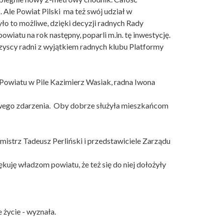
Ale Powiat Pilski ma też swój udział w
yło to możliwe, dzięki decyzji radnych Rady
wiatu na rok następny, poparli m.in. tę inwestycję.
yscy radni z wyjątkiem radnych klubu Platformy
y Powiatu w Pile Kazimierz Wasiak, radna Iwona
ziwego zdarzenia. Oby dobrze służyła mieszkańcom
strz Tadeusz Perliński i przedstawiciele Zarządu
kuję władzom powiatu, że też się do niej dołożyły
 życie - wyznała.