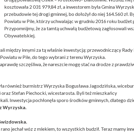
kosztowała 2 031 979,84 zł, a inwestorem była Gmina Wyrzysk. 
przebudowie tej drogi gminnej, bo dołożył do niej 164.560 zł. B
Powiatu w Pile, którzy uchwalając w grudniu 2016 roku budżet po
Przypomnijmy, że za tamtą uchwałą budżetową zagłosowali wsz
Obywatelskiej.
wali między innymi za tą właśnie inwestycją: przewodniczący Rad
 Powiatu w Pile, do tego wybrani z terenu Wyrzyska.
m naprawdę szczęśliwa, że nareszcie mogę stać na drodze z prawd
ła również burmistrz Wyrzyska Bogusława Jagodzińska, wiceburmi
 oraz Stefan Piechocki, wicestarosta. Byli też mieszkańcy
kali. Inwestycja pochłonęła sporo środków gminnych, dlatego dzię
z Wyrzyska.
Gwizdowska.
k rano jechał wóz z mlekiem, to wszystkich budził. Teraz mamy inne