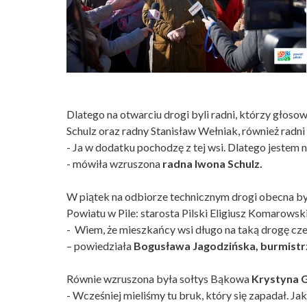
Dlatego na otwarciu drogi byli radni, którzy głoso
Schulz oraz radny Stanisław Wełniak, również radni
- Ja w dodatku pochodzę z tej wsi. Dlatego jeste
- mówiła wzruszona
radna Iwona Schulz.
W piątek na odbiorze technicznym drogi obecna by
Powiatu w Pile: starosta Pilski Eligiusz Komarowski
- Wiem, że mieszkańcy wsi długo na taką drogę cze
– powiedziała
Bogusława Jagodzińska, burmistr
Równie wzruszona była sołtys Bąkowa
Krystyna 
- Wcześniej mieliśmy tu bruk, który się zapadał. Ja