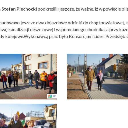
a
Stefan Piechocki
podkreślili jeszcze, że ważne, iż w powiecie p
owano jeszcze dwa dojazdowe odcinki do drogi powiatowej, każ
udowę kanalizacji deszczowej i wspomnianego chodnika, a przy k
zdy kolejowe.Wykonawcą prac było Konsorcjum Lider: Przedsię