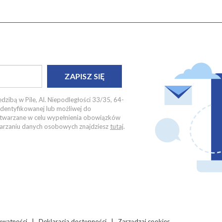
ZAPISZ SIĘ
dzibą w Pile, Al. Niepodległości 33/35, 64-
identyfikowanej lub możliwej do
zetwarzane w celu wypełnienia obowiązków
twarzaniu danych osobowych znajdziesz
tutaj
.
ywatności
|
Deklaracja dostępności
|
Zarządzaj cookies