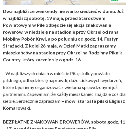
Dwa najbliższe weekendy nie warto siedzieć w domu. Już
w najbliższą sobotę, 19 maja, przed Starostwem
Powiatowym w Pile odbędzie się akcja znakowania
rowerów, w niedzielę na stadionie przy Okrzei od rana
Mobilny Pobór Krwi, a po południu od godz. 14. Festyn
Strażacki. Z kolei 26 maja, w Dzień Matki zapraszamy
mieszkańców na stadion przy Okrzei na Rodzinny Piknik
Country, który zacznie się o godz. 16.
- W najbliższych dniach w mieście Piła, stolicy powiatu
pilskiego, odbędzie się naprawdę dużo ciekawych wydarzeń,
które będziemy organizować z wieloma sprawdzonymi już
partnerami. Zapewniam, że każdy mieszkaniec znajdzie coś dla
siebie. Serdecznie zapraszam
– mówi starosta pilski Eligiusz
Komarowski.
BEZPŁATNE ZNAKOWANIE ROWERÓW, sobota godz. 11
– 17, przed Starostwem Powiatowym w Pile.