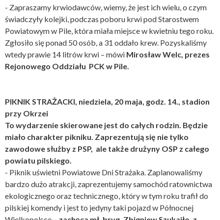
- Zapraszamy krwiodawców, wiemy, że jest ich wielu, o czym
świadczyły kolejki, podczas poboru krwi pod Starostwem
Powiatowym w Pile, która miała miejsce w kwietniu tego roku.
Zgłosiło się ponad 50 osób, a 31 oddało krew. Pozyskaliśmy
wtedy prawie 14 litrów krwi – mówi
Mirosław Welc, prezes
Rejonowego Oddziału PCK w Pile.
PIKNIK STRAŻACKI, niedziela, 20 maja, godz. 14., stadion
przy Okrzei
To wydarzenie skierowane jest do całych rodzin. Będzie
miało charakter pikniku. Zaprezentują się nie tylko
zawodowe służby z PSP, ale także drużyny OSP z całego
powiatu pilskiego.
- Piknik uświetni Powiatowe Dni Strażaka. Zaplanowaliśmy
bardzo dużo atrakcji, zaprezentujemy samochód ratownictwa
ekologicznego oraz technicznego, który w tym roku trafił do
pilskiej komendy i jest to jedyny taki pojazd w Północnej
Wielkopolsce
– zachęca mł. bryg. Zbigniew Szukajło, z