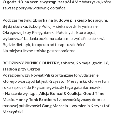
O godz. 18. na scenie wystąpi zespół AM
z Wyrzyska, który
zawsze podrywa widownię do tańca.
Podczas festynu:
zbiórka na budowę pilskiego hospicjum.
Będą stoiska
: Szkoły Policji – ciekawostki kryminalne,
Okręgowej Izby Pielęgniarek i Położnych, które będą
wykonywać badania poziomu cukru, mierzyć ciśnienie krwi.
Będzie dietetyk, terapeuta od terapii uzależnień.
Na miejscu liczne stoiska gastronomiczne.
RODZINNY PIKNIK COUNTRY, sobota, 26 maja, godz. 16,
stadion przy Okrzei
Po raz pierwszy Powiat Pilski organizuje to wydarzenie,
którego twarzą od lat jest Krzysztof Meszyński, który w tym
roku zaprosił do Piły same gwiazdy tego gatunku muzyki.
-
Na scenie wystąpią
Alicja Boncol&Koalicja, Good Time
Music, Honky Tonk Brothers
i z pewnością znany dobrze
masowej publiczności
Gang Marcela – wymienia Krzysztof
Meszyński.