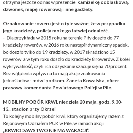
otrzyma jeszcze od nas w prezencie:
kamizelkę odblaskową,
dzwonek, mapę rowerową i inne gadżety.
Oznakowanie roweru jest o tyle ważne, że w przypadku
jego kradzieży, policja może go łatwiej odnaleźć.
- Dla przykładu w 2015 roku na terenie Piły doszło do 77
kradzieży rowerów, w 2016 roku nastąpił dynamiczny spadek,
bo doszło tylko do 19 kradzieży, w 2017 skradziono 15
rowerów, a w tym roku doszło do kradzieży 8 rowerów. Z kolei
wykrywalność, czyli ich odzyskanie szacuje się na 70 procent.
Bez wątpienia wpływ na to mają akcje znakowania
jednośladów
- mówi podkom. Żaneta Kowalska, oficer
prasowy komendanta Powiatowego Policji w Pile.
MOBILNY POBÓR KRWI, niedziela 20 maja, godz. 9.30-
13., stadion przy Okrzei
To kolejny mobilny pobór krwi, który organizujemy razem z
Rejonowym Odziałem PCK w Pile, w ramach akcji
„KRWIODAWSTWO NIE MA WAKACJI”.