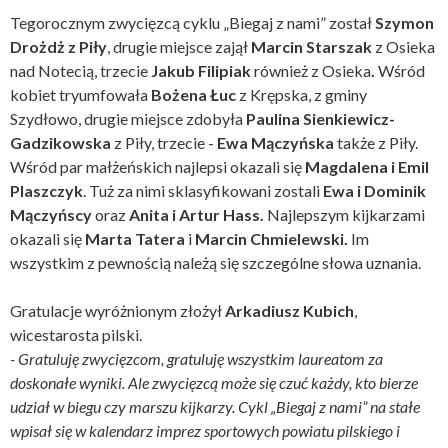
Tegorocznym zwycięzcą cyklu „Biegaj z nami” został
Szymon
Drożdż z Piły
, drugie miejsce zajął
Marcin Starszak
z Osieka
nad Notecią, trzecie
Jakub Filipiak
również z Osieka
.
Wśród
kobiet tryumfowała
Bożena Łuc
z Krępska, z gminy
Szydłowo, drugie miejsce zdobyła
Paulina Sienkiewicz-
Gadzikowska
z Piły, trzecie -
Ewa Mączyńska
także z Piły.
Wśród par małżeńskich najlepsi okazali się
Magdalena i Emil
Plaszczyk
. Tuż za nimi sklasyfikowani zostali
Ewa i Dominik
Mączyńscy
oraz
Anita i Artur Hass.
Najlepszym kijkarzami
okazali się
Marta Tatera
i
Marcin Chmielewski.
Im
wszystkim z pewnością należą się szczególne słowa uznania.
Gratulacje wyróżnionym złożył
Arkadiusz Kubich
,
wicestarosta pilski.
- Gratuluję zwycięzcom, gratuluję wszystkim laureatom za
doskonałe wyniki. Ale zwycięzcą może się czuć każdy, kto bierze
udział w biegu czy marszu kijkarzy. Cykl „Biegaj z nami” na stałe
wpisał się w kalendarz imprez sportowych powiatu pilskiego i