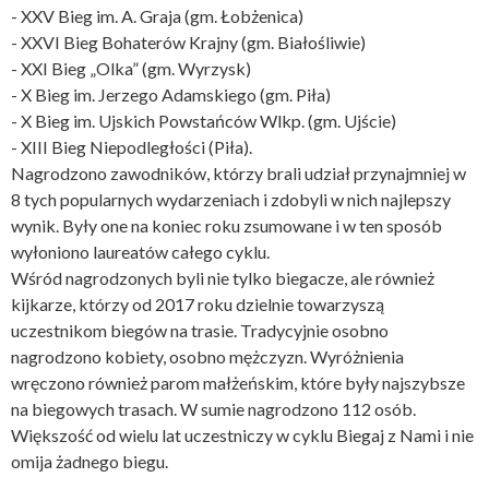
- XXV Bieg im. A. Graja (gm. Łobżenica)
- XXVI Bieg Bohaterów Krajny (gm. Białośliwie)
- XXI Bieg „Olka” (gm. Wyrzysk)
- X Bieg im. Jerzego Adamskiego (gm. Piła)
- X Bieg im. Ujskich Powstańców Wlkp. (gm. Ujście)
- XIII Bieg Niepodległości (Piła).
Nagrodzono zawodników, którzy brali udział przynajmniej w
8 tych popularnych wydarzeniach i zdobyli w nich najlepszy
wynik. Były one na koniec roku zsumowane i w ten sposób
wyłoniono laureatów całego cyklu.
Wśród nagrodzonych byli nie tylko biegacze, ale również
kijkarze, którzy od 2017 roku dzielnie towarzyszą
uczestnikom biegów na trasie. Tradycyjnie osobno
nagrodzono kobiety, osobno mężczyzn. Wyróżnienia
wręczono również parom małżeńskim, które były najszybsze
na biegowych trasach. W sumie nagrodzono 112 osób.
Większość od wielu lat uczestniczy w cyklu Biegaj z Nami i nie
omija żadnego biegu.