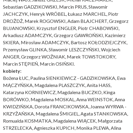
Sebastian GADZIKOWSKI, Marcin PRUS, Sławomir
JACHCZYK, Henryk WRÓBEL, Łukasz MARCHEL, Piotr
DROŻDŻ, Marek ROGOWSKI, Adam BLAJCHERT, Grzegorz
BUJANOWSKI, Krzysztof ENGLER, Piotr CHABOWSKI,
Arkadiusz ADAMCZYK, Grzegorz GAWROŃSKI, Kazimierz
SKIERA, Mirosław ADAMCZYK, Bartosz KOŁODZIEJCZYK,
Przemysław GLINKA, Sławomir LESZCZYŃSKI, Wojciech
ANGER, Grzegorz WOŹNIAK, Marek TOWSTOKORY,
Marcin STĘPIEŃ, Marcin OSIŃSKI.
kobiety:
Bożena ŁUC, Paulina SIENKIEWICZ - GADZIKOWSKA, Ewa
MĄCZYŃSKA, Magdalena PLASZCZYK, Anita HASS,
Katarzyna KORNIEWICZ, Magdalena BUCZKO, Kinga
BORÓWKO, Magdalena MOSKAL, Anna WEINSTOK, Anna
KWIDZIŃSKA, Dorota FRANCIKOWSKA, Joanna WYRWA -
KRZYŻAŃSKA, Magdalena ŚMIGIEL, Agata STANKOWSKA,
Romualda KOSMATKA, Magdalena WIĄCEK, Małgorzata
STRZELECKA, Agnieszka KUPICH, Monika PLEWA, Alina