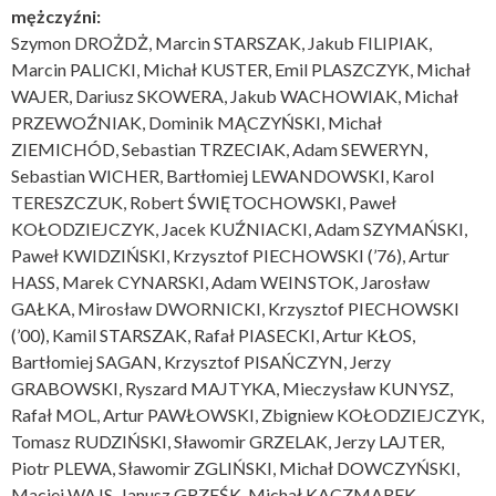
mężczyźni:
Szymon DROŻDŻ, Marcin STARSZAK, Jakub FILIPIAK,
Marcin PALICKI, Michał KUSTER, Emil PLASZCZYK, Michał
WAJER, Dariusz SKOWERA, Jakub WACHOWIAK, Michał
PRZEWOŹNIAK, Dominik MĄCZYŃSKI, Michał
ZIEMICHÓD, Sebastian TRZECIAK, Adam SEWERYN,
Sebastian WICHER, Bartłomiej LEWANDOWSKI, Karol
TERESZCZUK, Robert ŚWIĘTOCHOWSKI, Paweł
KOŁODZIEJCZYK, Jacek KUŹNIACKI, Adam SZYMAŃSKI,
Paweł KWIDZIŃSKI, Krzysztof PIECHOWSKI (’76), Artur
HASS, Marek CYNARSKI, Adam WEINSTOK, Jarosław
GAŁKA, Mirosław DWORNICKI, Krzysztof PIECHOWSKI
(’00), Kamil STARSZAK, Rafał PIASECKI, Artur KŁOS,
Bartłomiej SAGAN, Krzysztof PISAŃCZYN, Jerzy
GRABOWSKI, Ryszard MAJTYKA, Mieczysław KUNYSZ,
Rafał MOL, Artur PAWŁOWSKI, Zbigniew KOŁODZIEJCZYK,
Tomasz RUDZIŃSKI, Sławomir GRZELAK, Jerzy LAJTER,
Piotr PLEWA, Sławomir ZGLIŃSKI, Michał DOWCZYŃSKI,
Maciej WAJS, Janusz GRZEŚK, Michał KACZMAREK,