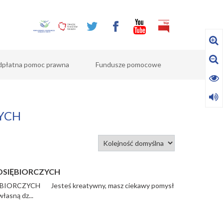
dpłatna pomoc prawna
Fundusze pomocowe
YCH
DSIĘBIORCZYCH
IORCZYCH Jesteś kreatywny, masz ciekawy pomysł
łasną dz...