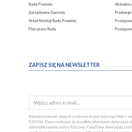
Rada Powiatu
Aktualna 
Zarządzenia Starosty
Przetargi
Skład Komisji Rady Powiatu
Postępowa
Plan pracy Rady
Postępow
ZAPISZ SIĘ NA NEWSLETTER
Administratorem danych osobowych jest Starosta Pilski z sie
920 Piła. Dane osobowe to wszelkie informacje dotyczące z
zidentyfikowania osoby fizycznej. Pani/Pana dane będą pr