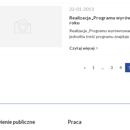
22-01-2013
Realizacja „Programu wyrów
roku
Realizacja „Programu wyrównywani
jednolita treść programu znajduje 
Czytaj więcej
«
1
...
3
4
enie publiczne
Praca