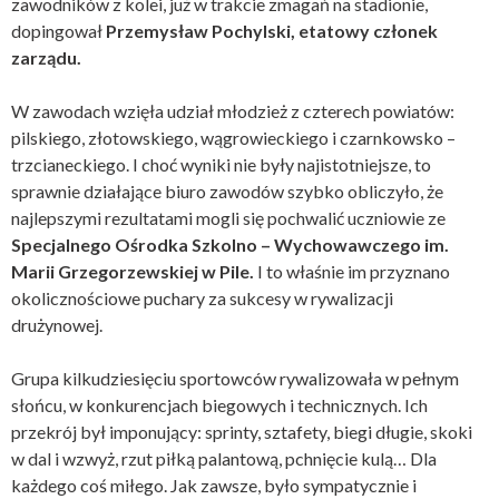
zawodników z kolei, już w trakcie zmagań na stadionie,
dopingował
Przemysław Pochylski, etatowy członek
zarządu.
W zawodach wzięła udział młodzież z czterech powiatów:
pilskiego, złotowskiego, wągrowieckiego i czarnkowsko –
trzcianeckiego. I choć wyniki nie były najistotniejsze, to
sprawnie działające biuro zawodów szybko obliczyło, że
najlepszymi rezultatami mogli się pochwalić uczniowie ze
Specjalnego Ośrodka Szkolno – Wychowawczego im.
Marii Grzegorzewskiej w Pile.
I to właśnie im przyznano
okolicznościowe puchary za sukcesy w rywalizacji
drużynowej.
Grupa kilkudziesięciu sportowców rywalizowała w pełnym
słońcu, w konkurencjach biegowych i technicznych. Ich
przekrój był imponujący: sprinty, sztafety, biegi długie, skoki
w dal i wzwyż, rzut piłką palantową, pchnięcie kulą… Dla
każdego coś miłego. Jak zawsze, było sympatycznie i