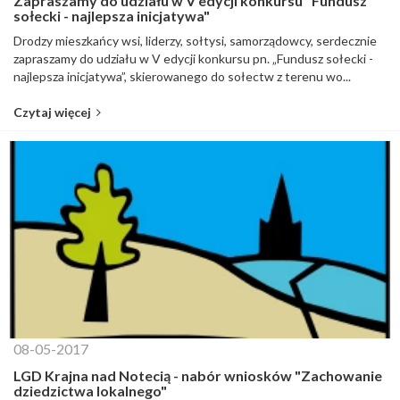
Zapraszamy do udziału w V edycji konkursu "Fundusz
sołecki - najlepsza inicjatywa"
Drodzy mieszkańcy wsi, liderzy, sołtysi, samorządowcy, serdecznie
zapraszamy do udziału w V edycji konkursu pn. „Fundusz sołecki -
najlepsza inicjatywa”, skierowanego do sołectw z terenu wo...
Czytaj więcej
08-05-2017
LGD Krajna nad Notecią - nabór wniosków "Zachowanie
dziedzictwa lokalnego"