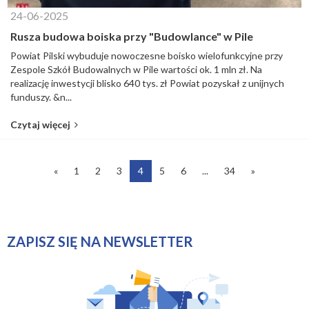
24-06-2025
Rusza budowa boiska przy "Budowlance" w Pile
Powiat Pilski wybuduje nowoczesne boisko wielofunkcyjne przy
Zespole Szkół Budowalnych w Pile wartości ok. 1 mln zł. Na
realizację inwestycji blisko 640 tys. zł Powiat pozyskał z unijnych
funduszy. &n...
Czytaj więcej
«
1
2
3
4
5
6
...
34
»
ZAPISZ SIĘ NA NEWSLETTER