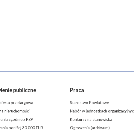
enie publiczne
Praca
oferta przetargowa
Starostwo Powiatowe
 na nieruchomości
Nabór w jednostkach organizacyjnyc
nia zgodnie z PZP
Konkursy na stanowiska
ania poniżej 30 000 EUR
Ogłoszenia (archiwum)