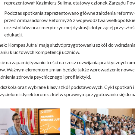
reprezentował Kazimierz Sulima, etatowy członek Zarządu Pow
Podczas spotkania zaprezentowano główne założenia reformy 
przez Ambasadorów Reformy26 z województwa wielkopolskiego
uczestników oraz merytorycznej dyskusji dotyczącej przyszłoś
edukacji.
k: Kompas Jutra” mają służyć przygotowaniu szkół do wdrażania 
ijaniu kluczowych kompetencji uczniów.
ie na zapamiętywaniu treści na rzecz rozwijania praktycznych umi
mów. Ważnym elementem zmian będzie także wprowadzenie nowych
nienia zdrowia psychicznego i profilaktyki.
dszkola oraz wybrane klasy szkół podstawowych. Cykl spotkań i
zycielom i dyrektorom szkół w sprawnym przygotowaniu się do 