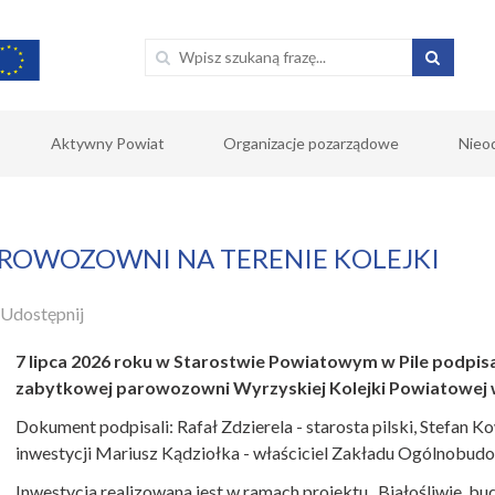
Aktywny Powiat
Organizacje pozarządowe
Nieo
ROWOZOWNI NA TERENIE KOLEJKI
Udostępnij
7 lipca 2026 roku w Starostwie Powiatowym w Pile podp
zabytkowej parowozowni Wyrzyskiej Kolejki Powiatowej w
Dokument podpisali: Rafał Zdzierela - starosta pilski, Stefan 
inwestycji Mariusz Kądziołka - właściciel Zakładu Ogólnobu
Inwestycja realizowana jest w ramach projektu „Białośliwie, bud