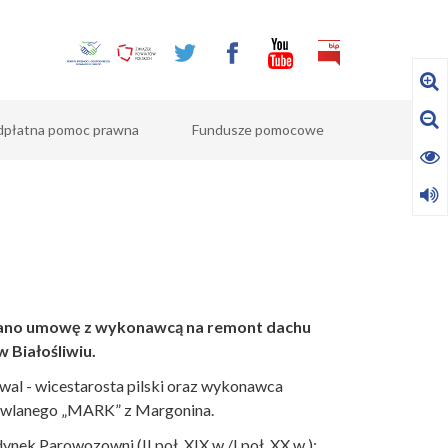
dpłatna pomoc prawna
Fundusze pomocowe
isano umowę z wykonawcą na remont dachu
 Białośliwiu.
Kowal - wicestarosta pilski oraz wykonawca
dowlanego „MARK” z Margonina.
ynek Parowozowni (II poł. XIX w./I poł. XX w.):