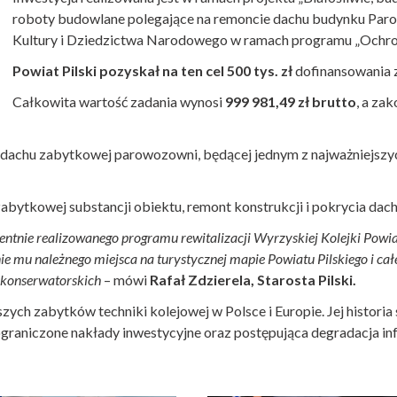
roboty budowlane polegające na remoncie dachu budynku Par
Kultury i Dziedzictwa Narodowego w ramach programu „Ochro
Powiat Pilski pozyskał na ten cel 500 tys. zł
dofinansowania 
Całkowita wartość zadania wynosi
999 981,49 zł brutto
, a za
 dachu zabytkowej parowozowni, będącej jednym z najważniejsz
zabytkowej substancji obiektu, remont konstrukcji i pokrycia dac
tnie realizowanego programu rewitalizacji Wyrzyskiej Kolejki Powiat
ie mu należnego miejsca na turystycznej mapie Powiatu Pilskiego i 
c konserwatorskich
– mówi
Rafał Zdzierela, Starosta Pilski.
ch zabytków techniki kolejowej w Polsce i Europie. Jej historia s
 ograniczone nakłady inwestycyjne oraz postępująca degradacja in