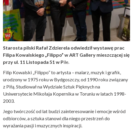
Starosta pilski Rafał Zdzierela odwiedził wystawę prac
Filipa Kowalskiego „Filippo” w ART Gallery mieszczącej się
przy ul. 11 Listopada 51 w P
ile.
Filip Kowalski „Filippo” to artysta – malarz, muzyk i grafik,
urodzony w 1975 roku w Bydgoszczy, od 1990 roku związany
z Piłą. Studiował na Wydziale Sztuk Pięknych na
Uniwersytecie Mikołaja Kopernika w Toruniu w latach 1998-
2003.
Jego twórczość od lat budzi zainteresowanie i emocje wśród
odbiorców, a sztuka stanowi dla niego przestrzeń do
wyrażania pasji i muzycznych inspiracji.