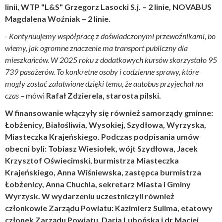
linii, WTP "L&S" Grzegorz Lasocki S.j. – 2 linie, NOVABUS
Magdalena Woźniak – 2 linie.
- Kontynuujemy współpracę z doświadczonymi przewoźnikami, bo
wiemy, jak ogromne znaczenie ma transport publiczny dla
mieszkańców. W 2025 roku z dodatkowych kursów skorzystało 95
739 pasażerów. To konkretne osoby i codzienne sprawy, które
mogły zostać załatwione dzięki temu, że autobus przyjechał na
czas
– mówi
Rafał Zdzierela, starosta pilski.
W finansowanie włączyły się również samorządy gminne:
Łobżenicy, Białośliwia, Wysokiej, Szydłowa, Wyrzyska,
Miasteczka Krajeńskiego. Podczas podpisania umów
obecni byli: Tobiasz Wiesiołek, wójt Szydłowa, Jacek
Krzysztof Oświecimski, burmistrza Miasteczka
Krajeńskiego, Anna Wiśniewska, zastępca burmistrza
Łobżenicy, Anna Chuchla, sekretarz Miasta i Gminy
Wyrzysk. W wydarzeniu uczestniczyli również
członkowie Zarządu Powiatu: Kazimierz Sulima, etatowy
członek Zarządu Powiatu, Daria Lubońska i dr Maciej