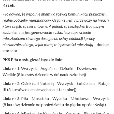
Kazek.
- To dowód, że wspólnie dbamy o rozwój komunikacji publicznej i
realne potrzeby mieszkańców. Organizujemy przewozy na liniach,
które często są nierentowne. A jednak są niezbędne. Bo naszym
zadaniem nie jest generowanie zysku, lecz zapewnienie
mieszkańcom równego dostępu do usług, edukacji i pracy –
niezależnie od tego, w jak małej miejscowości mieszkają
– dodaje
starosta.
PKS Piła obsługiwać będzie linie:
Linia nr 1:
Wyrzysk – Auguścin – Dziunin – Dźwierszno
Wielkie (8 kursów dziennie w dni nauki szkolnej)
Linia nr 2:
Osiek nad Notecią – Wyrzysk – Łobżenica – Rataje
III (8 kursów dziennie w dni nauki szkolnej)
Linia nr 3
: Piła – Mościska – Wysoka – Młotkowo – Wyrzysk
(8 kursów dziennie od poniedziałku do piątku oprócz świąt)
Linia nr 4:
Miasteczko Krajeńskie – Kaczory – Piła (6 kursów