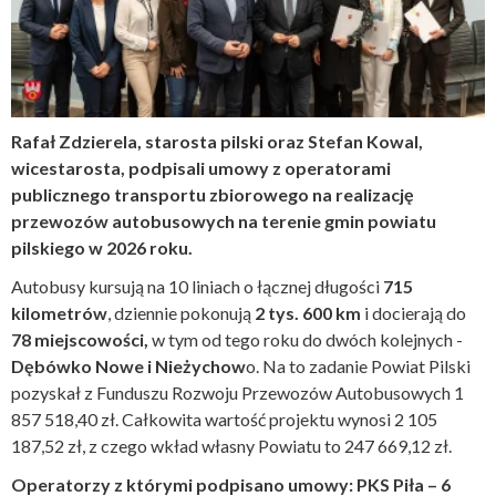
Rafał Zdzierela, starosta pilski oraz Stefan Kowal,
wicestarosta, podpisali umowy z operatorami
publicznego transportu zbiorowego na realizację
przewozów autobusowych na terenie gmin powiatu
pilskiego w 2026 roku.
Autobusy kursują na 10 liniach o łącznej długości
715
kilometrów
, dziennie pokonują
2 tys. 600 km
i docierają do
78 miejscowości,
w tym od tego roku do dwóch kolejnych -
Dębówko Nowe i Nieżychow
o. Na to zadanie Powiat Pilski
pozyskał z Funduszu Rozwoju Przewozów Autobusowych 1
857 518,40 zł. Całkowita wartość projektu wynosi 2 105
187,52 zł, z czego wkład własny Powiatu to 247 669,12 zł.
Operatorzy z którymi podpisano umowy: PKS Piła – 6