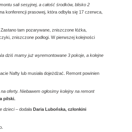
montu sali sesyjnej, a całość środków, blisko 2
a konferencji prasowej, która odbyła się 17 czerwca,
e. Zastano tam pozarywane, zniszczone łóżka,
zyki, zniszczone podłogi. W pierwszej kolejności
Na dziś mamy już wyremontowane 3 pokoje, a kolejne
rnacie Nafty lub musiała dojeżdżać. Remont powinien
 na oferty. Niebawem ogłosimy kolejny na remont
 pilski.
 dzieci
– dodała
Daria Lubońska, członkini
o.