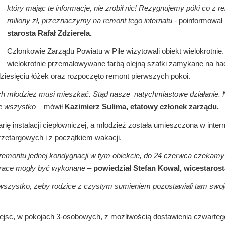
który mając te informacje, nie zrobił nic! Rezygnujemy póki co z re
miliony zł, przeznaczymy na remont tego internatu -
poinformował n
starosta Rafał Zdzierela.
Członkowie Zarządu Powiatu w Pile wizytowali obiekt wielokrotni
wielokrotnie przemalowywane farbą olejną szafki zamykane na hac
dziesięciu łóżek oraz rozpoczęto remont pierwszych pokoi.
h młodzież musi mieszkać. Stąd nasze natychmiastowe działanie. 
ie wszystko
– mówił
Kazimierz Sulima, etatowy członek zarządu.
arię instalacji ciepłowniczej, a młodzież została umieszczona w inte
zetargowych i z początkiem wakacji.
 remontu jednej kondygnacji w tym obiekcie, do 24 czerwca czekamy
 prace mogły być wykonane
–
powiedział Stefan Kowal, wicestarosta
szystko, żeby rodzice z czystym sumieniem pozostawiali tam swoje
ejsc, w pokojach 3-osobowych, z możliwością dostawienia czwarteg